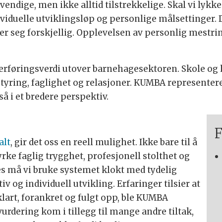
ndige, men ikke alltid tilstrekkelige. Skal vi lykkes
ividuelle utviklingsløp og personlige målsettinger.
er seg forskjellig. Opplevelsen av personlig mestrin
rføringsverdi utover barnehagesektoren. Skole og h
ing, faglighet og relasjoner. KUMBA representerer
så i et bredere perspektiv.
alt
, gir det oss en reell mulighet. Ikke bare til å
yrke faglig trygghet, profesjonell stolthet og
es må vi bruke systemet klokt med tydelig
tiv og individuell utvikling. Erfaringer tilsier at
klart, forankret og fulgt opp, ble KUMBA
urdering kom i tillegg til mange andre tiltak,