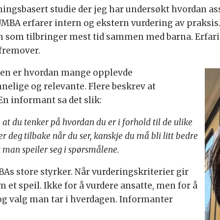
ningsbasert studie der jeg har undersøkt hvordan as
BA erfarer intern og ekstern vurdering av praksis. 
 som tilbringer mest tid sammen med barna. Erfaring
 fremover.
dien er hvordan mange opplevde
elige og relevante. Flere beskrev at
 informant sa det slik:
 at du tenker på hvordan du er i forhold til de ulike
r deg tilbake når du ser, kanskje du må bli litt bedre
 at man speiler seg i spørsmålene.
As store styrker. Når vurderingskriterier gir
m et speil. Ikke for å vurdere ansatte, men for å
og valg man tar i hverdagen. Informanter