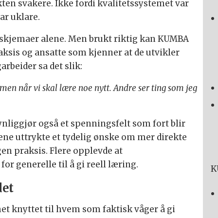
en svakere. Ikke fordi kvalitetssystemet var
ar uklare.
i skjemaer alene. Men brukt riktig kan KUMBA
raksis og ansatte som kjenner at de utvikler
rbeider sa det slik:
men når vi skal lære noe nytt. Andre ser ting som jeg
nliggjør også et spenningsfelt som fort blir
tene uttrykte et tydelig ønske om mer direkte
en praksis. Flere opplevde at
or generelle til å gi reell læring.
K
det
et knyttet til hvem som faktisk våger å gi