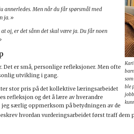
u annerledes. Men når du får spørsmål med
nn ja.»
at oj, er det sånn det skal være ja. Du får noen
»
p
Kari
. Det er små, personlige refleksjoner. Men ofte
barn
onlig utvikling i gang.
som 
ble 
tter stor pris på det kollektive læringsarbeidet
jobb
les refleksjon og det å lære av hverandre
kunn
le jeg særlig oppmerksom på betydningen av de
eskrev hvordan vurderingsarbeidet først traff dem per