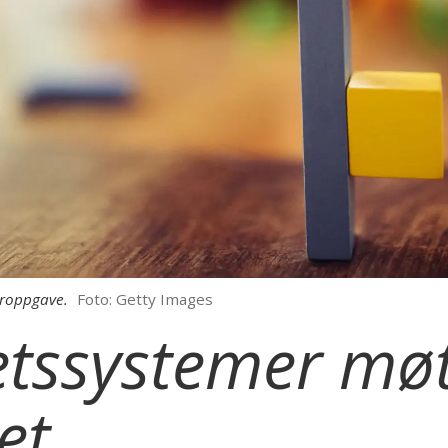
eroppgave.
Foto: Getty Images
etssystemer mø
et