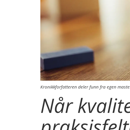
Kronikkforfatteren deler funn fra egen mast
Når kvalit
praksisfelt