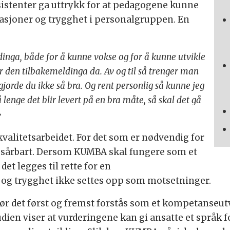
sistenter ga uttrykk for at pedagogene kunne
elasjoner og trygghet i personalgruppen. En
dinga, både for å kunne vokse og for å kunne utvikle
år den tilbakemeldinga da. Av og til så trenger man
 gjorde du ikke så bra. Og rent personlig så kunne jeg
 lenge det blir levert på en bra måte, så skal det gå
»
kvalitetsarbeidet. For det som er nødvendig for
 sårbart. Dersom KUMBA skal fungere som et
t legges til rette for en
 og trygghet ikke settes opp som motsetninger.
bør det først og fremst forstås som et kompetanseut
dien viser at vurderingene kan gi ansatte et språk f