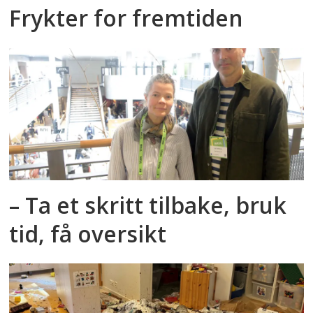
Frykter for fremtiden
– Ta et skritt tilbake, bruk
tid, få oversikt