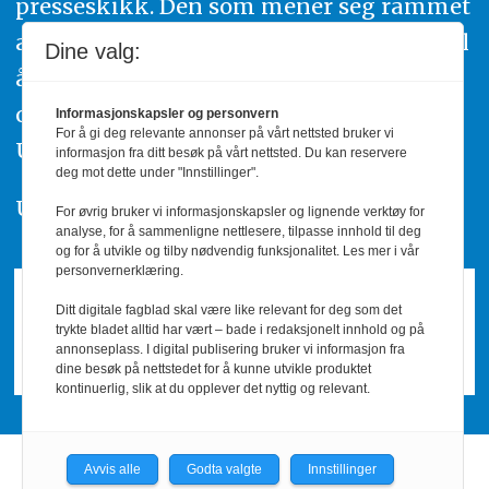
presseskikk. Den som mener seg rammet
av urettmessig publisering, oppfordres til
Dine valg:
å ta kontakt med redaksjonen. Du kan
også klage inn saker til Pressens Faglige
Informasjonskapsler og personvern
For å gi deg relevante annonser på vårt nettsted bruker vi
Utvalg,
www.pfu.no
.
informasjon fra ditt besøk på vårt nettsted. Du kan reservere
deg mot dette under "Innstillinger".
Utgiver: PBL
For øvrig bruker vi informasjonskapsler og lignende verktøy for
analyse, for å sammenligne nettlesere, tilpasse innhold til deg
og for å utvikle og tilby nødvendig funksjonalitet. Les mer i vår
personvernerklæring.
Ditt digitale fagblad skal være like relevant for deg som det
trykte bladet alltid har vært – bade i redaksjonelt innhold og på
annonseplass. I digital publisering bruker vi informasjon fra
dine besøk på nettstedet for å kunne utvikle produktet
kontinuerlig, slik at du opplever det nyttig og relevant.
Avvis alle
Godta valgte
Innstillinger