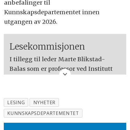
anbefalinger til
Kunnskapsdepartementet innen
utgangen av 2026.
Lesekommisjonen
I tillegg til leder Marte Blikstad-
Balas som er professor ved Institutt
for lærerutdanning og
skoleforskning, UiO, består
kommisjonen av følgende
LESING
NYHETER
medlemmer:
KUNNSKAPSDEPARTEMENTET
Arne Johannes Aasen, senterleder ved