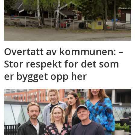
leseløftlærer ved Hana barneskole
Arne Svingen, forfatter
Marianne Texmo, lektor ved Bodin
videregående skole
Overtatt av kommunen: –
Stor respekt for det som
Kilde:
regjeringen.no
er bygget opp her