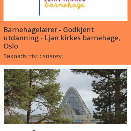
Barnehagelærer - Godkjent
utdanning - Ljan kirkes barnehage,
Oslo
Søknadsfrist : snarest