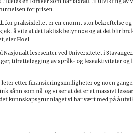
 tildeles en forsker som har bidratt til utvikling a
runnelsen for prisen.
i for praksisfeltet er en enormt stor bekreftelse og 
jekt å vite at det faktisk betyr noe og at det blir bru
t, sier Hoel.
d Nasjonalt lesesenter ved Universitetet i Stavang
ger, tilrettelegging av språk- og leseaktiviteter og
i leter etter finansieringsmuligheter og noen ganger
ink sånn som nå, og vi ser at det er et massivt lese
 det kunnskapsgrunnlaget vi har vært med på å utvikle