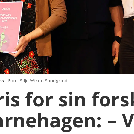
en.
Foto: Silje Wiken Sandgrind
is for sin for
barnehagen: – V