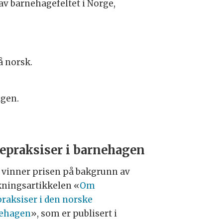
av barnehagefeltet i Norge,
å norsk.
agen.
epraksiser i barnehagen
 vinner prisen på bakgrunn av
kningsartikkelen «
Om
praksiser i den norske
ehagen
», som er publisert i