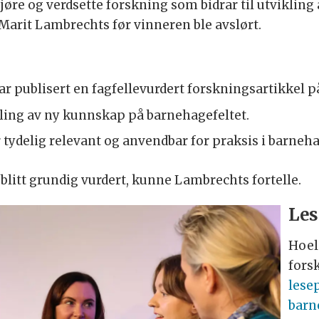
jøre og verdsette forskning som bidrar til utvikling 
Marit Lambrechts før vinneren ble avslørt.
har publisert en fagfellevurdert forskningsartikkel p
kling av ny kunnskap på barnehagefeltet.
 tydelig relevant og anvendbar for praksis i barneh
blitt grundig vurdert, kunne Lambrechts fortelle.
Les
Hoel
fors
lese
barn