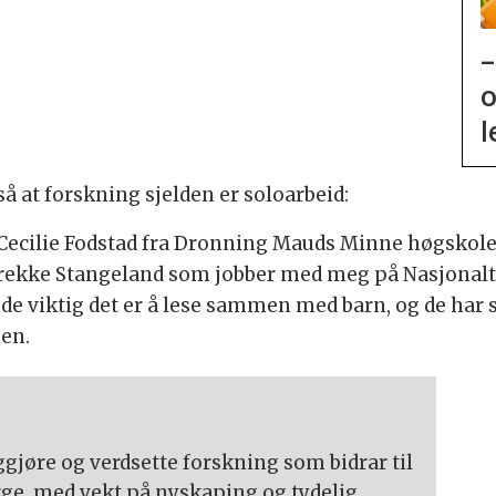
–
o
l
å at forskning sjelden er soloarbeid:
 Cecilie Fodstad fra Dronning Mauds Minne høgskol
 Brekke Stangeland som jobber med meg på Nasjonalt 
e viktig det er å lese sammen med barn, og de har 
nen.
ggjøre og verdsette forskning som bidrar til
rge, med vekt på nyskaping og tydelig