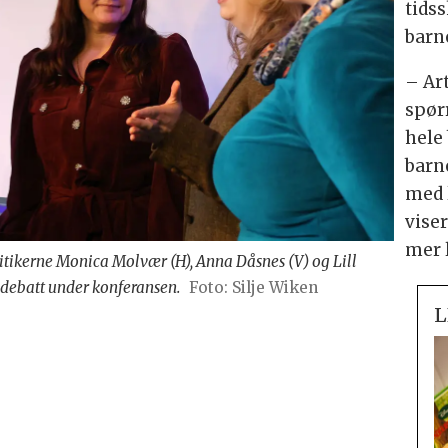
tidss
barn
– Ar
spør
hele
barn
med 
viser
mer l
tikerne Monica Molvær (H), Anna Dåsnes (V) og Lill
ldebatt under konferansen.
Foto: Silje Wiken
L