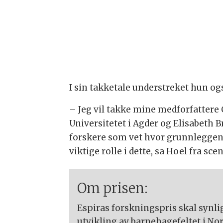
I sin takketale understreket hun ogs
– Jeg vil takke mine medforfattere
Universitetet i Agder og Elisabeth
forskere som vet hvor grunnleggend
viktige rolle i dette, sa Hoel fra sce
Om prisen:
Espiras forskningspris skal synli
utvikling av barnehagefeltet i No