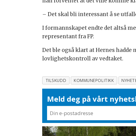
han forventet at det ville komme kl
– Det skal bli interessant å se utfa
I formannskapet endte det altså me
representant fra FP.
Det ble også klart at Hernes hadde 
lovlighetskontroll av vedtaket.
TILSKUDD
KOMMUNEPOLITIKK
NYHET
Meld deg på vårt nyhets