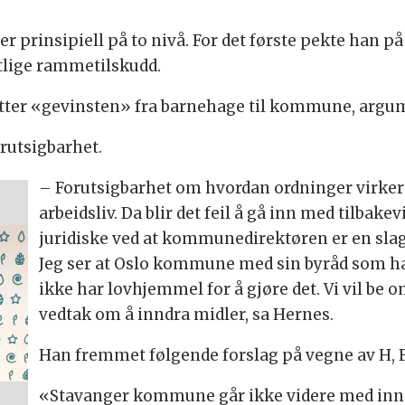
er prinsipiell på to nivå. For det første pekte han
tlige rammetilskudd.
flytter «gevinsten» fra barnehage til kommune, arg
rutsigbarhet.
– Forutsigbarhet om hvordan ordninger virker 
arbeidsliv. Da blir det feil å gå inn med tilbake
juridiske ved at kommunedirektøren er en slag
Jeg ser at Oslo kommune med sin byråd som har l
ikke har lovhjemmel for å gjøre det. Vi vil be 
vedtak om å inndra midler, sa Hernes.
Han fremmet følgende forslag på vegne av H, Fr
«Stavanger kommune går ikke videre med inndr