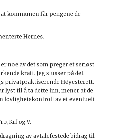
 på at kommunen får pengene de
umenterte Hernes.
er noe av det som preger et seriøst
virkende kraft. Jeg stusser på det
s privatpraktiserende Høyesterett.
yst til å ta dette inn, mener at de
om lovlighetskontroll av et eventuelt
p, Krf og V:
agning av avtalefestede bidrag til