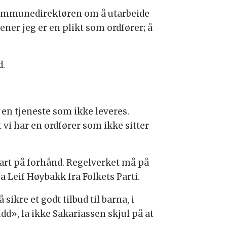
r kommunedirektøren om å utarbeide
ner jeg er en plikt som ordfører; å
d.
 en tjeneste som ikke leveres.
t vi har en ordfører som ikke sitter
lart på forhånd. Regelverket må på
a Leif Høybakk fra Folkets Parti.
kre et godt tilbud til barna, i
udd», la ikke Sakariassen skjul på at