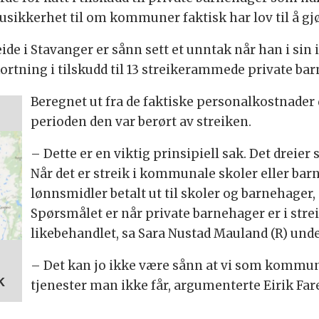
usikkerhet til om kommuner faktisk har lov til å gjø
e i Stavanger er sånn sett et unntak når han i sin 
avkortning i tilskudd til 13 streikerammede private 
Beregnet ut fra de faktiske personalkostnader 
perioden den var berørt av streiken.
– Dette er en viktig prinsipiell sak. Det dreie
Når det er streik i kommunale skoler eller barn
lønnsmidler betalt ut til skoler og barnehage
Spørsmålet er når private barnehager er i strei
likebehandlet, sa Sara Nustad Mauland (R) un
– Det kan jo ikke være sånn at vi som kommune
k
tjenester man ikke får, argumenterte Eirik Fare