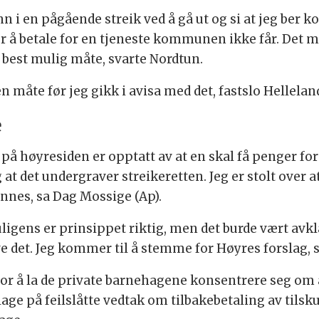
nn i en pågående streik ved å gå ut og si at jeg be
 å betale for en tjeneste kommunen ikke får. Det me
 best mulig måte, svarte Nordtun.
n måte før jeg gikk i avisa med det, fastslo Hellelan
e
på høyresiden er opptatt av at en skal få penger for
 at det undergraver streikeretten. Jeg er stolt over a
vannes, sa Dag Mossige (Ap).
uligens er prinsippet riktig, men det burde vært avk
e det. Jeg kommer til å stemme for Høyres forslag, s
 å la de private barnehagene konsentrere seg om å si
lage på feilslåtte vedtak om tilbakebetaling av tilsk