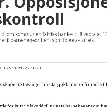
r. Opposisjon
skontroll
ng til om kommunen faktisk har lov til å vedta at 
e til barnehagedriften, som følge av streik.
25.11.2022 - 16:20
TERT
annskapet i Stavanger torsdag gikk inn for å inndra ti
l orde for kutt i tilskudd til private barnehager som 