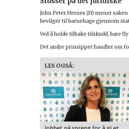
Stusser på det juridiske
John Peter Hernes (H) mener saken 
bevilger til barnehage gjennom sta
Ved å holde tilbake tilskudd, bare 
Det andre prinsippet handler om fo
LES OGSÅ:
Jobbet på spreng for å gi et