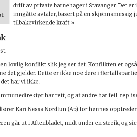
drift av private barnehager i Stavanger. Det er 
inngåtte avtaler, basert på en skjønnsmessig j
et
tilbakevirkende kraft.»
ak
st.
en lovlig konflikt slik jeg ser det. Konflikten er også 
 det gjelder. Dette er ikke noe dere i flertallspart
det har vi ikke.
ommunedirektør har rett, og at andre har feil, replis
rdfører Kari Nessa Nordtun (Ap) for hennes opptreden
ren går ut i Aftenbladet, midt under en streik, og sier