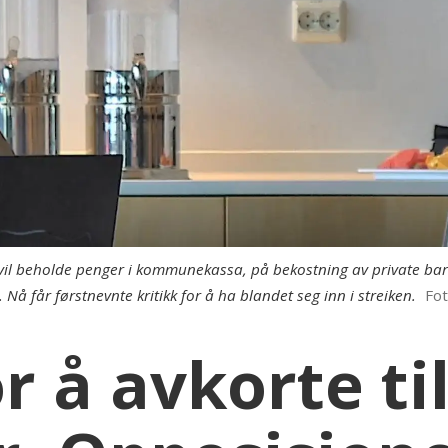
 vil beholde penger i kommunekassa, på bekostning av private ba
å får førstnevnte kritikk for å ha blandet seg inn i streiken.
Fo
or å avkorte ti