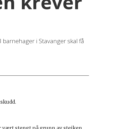
en krever
13 barnehager i Stavanger skal få
lskudd.
har vært stengt på grunn av steiken.