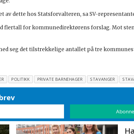
age.
llet av dette hos Statsforvalteren, sa SV-representant
d flertall for kommunedirektørens forslag. Mot ste
med seg det tilstrekkelige antallet på tre kommunes
ER
POLITIKK
PRIVATE BARNEHAGER
STAVANGER
STAV
brev
Ha