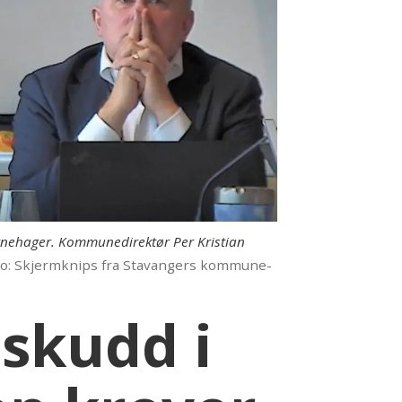
rnehager. Kommunedirektør Per Kristian
to: Skjermknips fra Stavangers kommune-
lskudd i