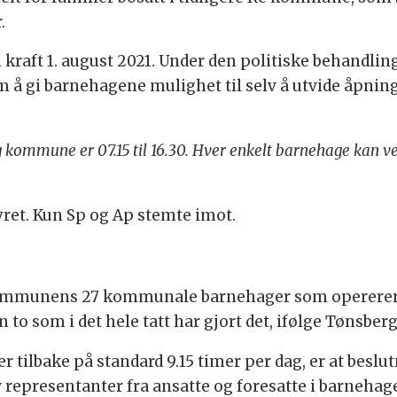
.
i kraft 1. august 2021. Under den politiske behandl
 å gi barnehagene mulighet til selv å utvide åpnin
kommune er 07.15 til 16.30. Hver enkelt barnehage kan vel
yret. Kun Sp og Ap stemte imot.
 kommunens 27 kommunale barnehager som opererer m
n to som i det hele tatt har gjort det, ifølge Tønsberg
er tilbake på standard 9.15 timer per dag, er at besl
 representanter fra ansatte og foresatte i barnehag