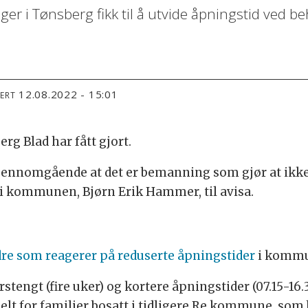
 Tønsberg fikk til å utvide åpningstid ved behov
12.08.2022 - 15:01
TERT
rg Blad har fått gjort.
jennomgående at det er bemanning som gjør at ikke f
i kommunen, Bjørn Erik Hammer, til avisa.
dre som reagerer på reduserte åpningstider
i kommu
stengt (fire uker) og kortere åpningstider (07.15-
t for familier bosatt i tidligere Re kommune, som