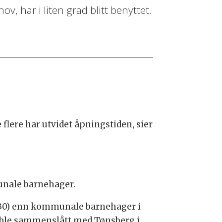
, har i liten grad blitt benyttet.
lere har utvidet åpningstiden, sier
nale barnehager.
16.30) enn kommunale barnehager i
 ble sammenslått med Tønsberg i