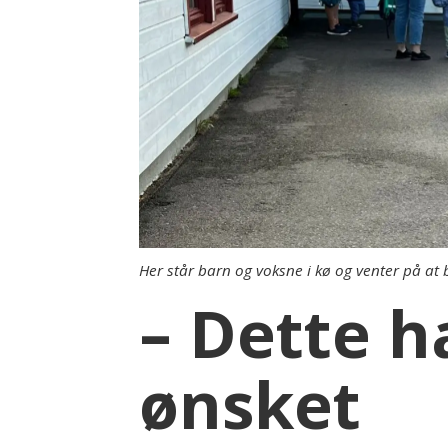
Her står barn og voksne i kø og venter på at
– Dette h
ønsket