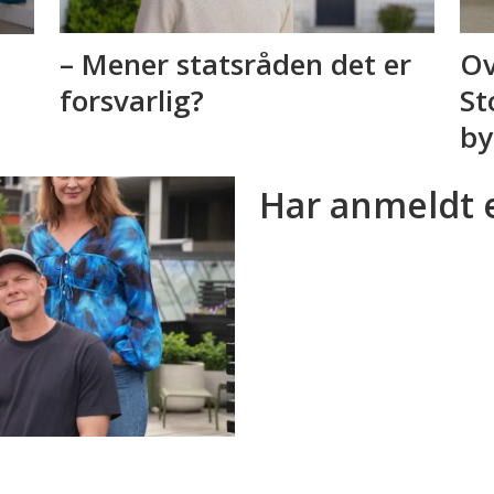
– Mener statsråden det er
Ov
forsvarlig?
St
by
Har anmeldt 