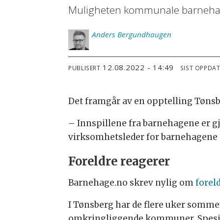
Muligheten kommunale barnehager i
Anders
Bergundhaugen
12.08.2022 - 14:49
PUBLISERT
SIST OPPDA
Det framgår av en opptelling Tønsbe
– Innspillene fra barnehagene er g
virksomhetsleder for barnehagene 
Foreldre reagerer
Barnehage.no skrev nylig om
forel
I Tønsberg har de flere uker sommer
omkringliggende kommuner. Spesiel