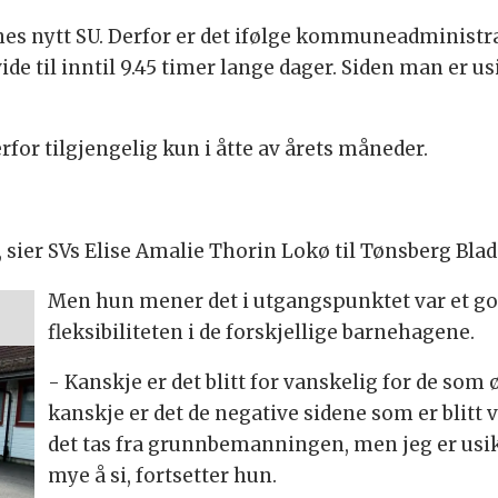
es nytt SU. Derfor er det ifølge kommuneadministra
de til inntil 9.45 timer lange dager. Siden man er us
rfor tilgjengelig kun i åtte av årets måneder.
, sier SVs Elise Amalie Thorin Lokø til Tønsberg Blad
Men hun mener det i utgangspunktet var et god
fleksibiliteten i de forskjellige barnehagene.
- Kanskje er det blitt for vanskelig for de som 
kanskje er det de negative sidene som er blitt ve
det tas fra grunnbemanningen, men jeg er usikk
mye å si, fortsetter hun.