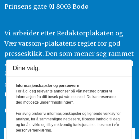
Prinsens gate 91 8003 Bodø
Vi arbeider etter Redaktørplakaten og
Vær varsom-plakatens regler for god
presseskikk. Den som mener seg rammet
av urettmessig publisering, oppfordres til
Dine valg:
å ta kontakt med redaksjonen. Du kan
også klage inn saker til Pressens Faglige
Informasjonskapsler og personvern
For å gi deg relevante annonser på vårt nettsted bruker vi
Utvalg,
www.pfu.no
.
informasjon fra ditt besøk på vårt nettsted. Du kan reservere
deg mot dette under "Innstillinger".
Utgiver: PBL
For øvrig bruker vi informasjonskapsler og lignende verktøy for
analyse, for å sammenligne nettlesere, tilpasse innhold til deg
og for å utvikle og tilby nødvendig funksjonalitet. Les mer i vår
personvernerklæring.