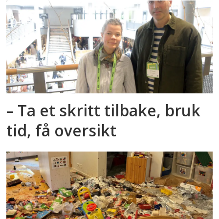
– Ta et skritt tilbake, bruk
tid, få oversikt