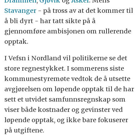
Drammen
,
Gjøvik
og
Asker
. Mens
Stavanger
- på tross av at det kommer til
å bli dyrt - har tatt sikte på å
gjennomføre ambisjonen om rullerende
opptak.
I Vefsn i Nordland vil politikerne se det
store regnestykket. I sommerens siste
kommunestyremøte vedtok de å utsette
avgjørelsen om løpende opptak til de har
sett et utvidet samfunnsregnskap som
viser både kostnader og gevinster ved
løpende opptak, og ikke bare fokuserer
på utgiftene.