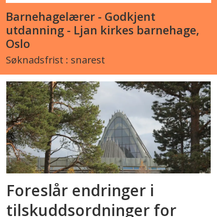
Barnehagelærer - Godkjent
utdanning - Ljan kirkes barnehage,
Oslo
Søknadsfrist : snarest
Foreslår endringer i
tilskuddsordninger for