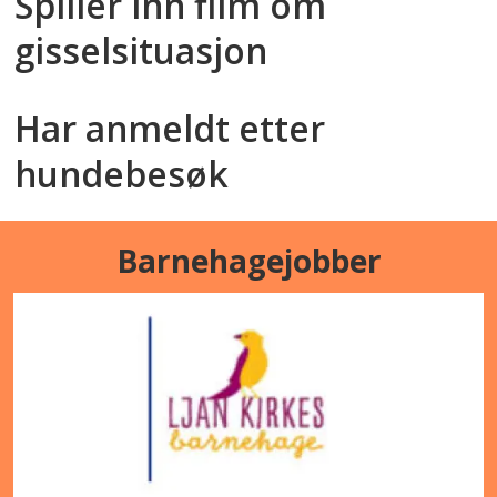
Spiller inn film om
gisselsituasjon
Har anmeldt etter
hundebesøk
Barnehagejobber