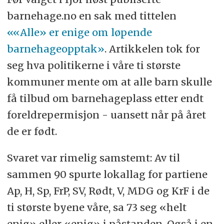
barnehage.no en sak med tittelen
««Alle» er enige om løpende
barnehageopptak»
. Artikkelen tok for
seg hva politikerne i våre ti største
kommuner mente om at alle barn skulle
få tilbud om barnehageplass etter endt
foreldrepermisjon - uansett når på året
de er født.
Svaret var rimelig samstemt: Av til
sammen 90 spurte lokallag for partiene
Ap, H, Sp, FrP, SV, Rødt, V, MDG og KrF i de
ti største byene våre, sa 73 seg «helt
enig» eller «enig» i påstanden. Også i en