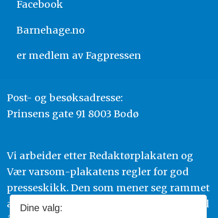
Facebook
Barnehage.no
er medlem av
Fagpressen
Post- og besøksadresse:
Prinsens gate 91 8003 Bodø
Vi arbeider etter Redaktørplakaten og
Vær varsom-plakatens regler for god
presseskikk. Den som mener seg rammet
av urettmessig publisering, oppfordres til
Dine valg: