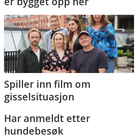
er bygget opp her
Spiller inn film om
gisselsituasjon
Har anmeldt etter
hundebesøk