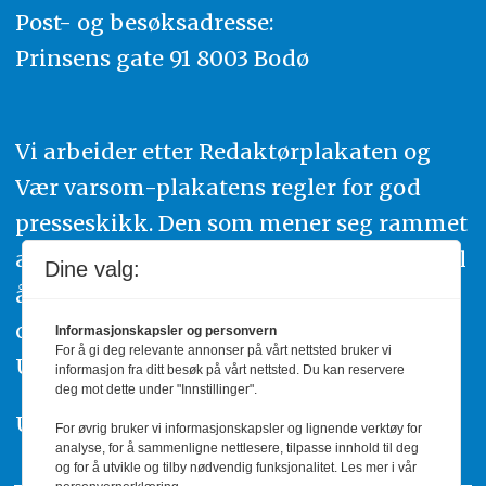
Post- og besøksadresse:
Prinsens gate 91 8003 Bodø
Vi arbeider etter Redaktørplakaten og
Vær varsom-plakatens regler for god
presseskikk. Den som mener seg rammet
av urettmessig publisering, oppfordres til
Dine valg:
å ta kontakt med redaksjonen. Du kan
også klage inn saker til Pressens Faglige
Informasjonskapsler og personvern
For å gi deg relevante annonser på vårt nettsted bruker vi
Utvalg,
www.pfu.no
.
informasjon fra ditt besøk på vårt nettsted. Du kan reservere
deg mot dette under "Innstillinger".
Utgiver: PBL
For øvrig bruker vi informasjonskapsler og lignende verktøy for
analyse, for å sammenligne nettlesere, tilpasse innhold til deg
og for å utvikle og tilby nødvendig funksjonalitet. Les mer i vår