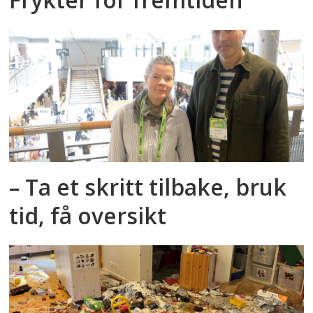
– Ta et skritt tilbake, bruk
tid, få oversikt