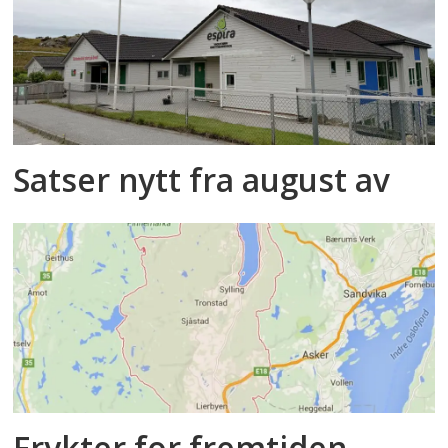
Satser nytt fra august av
Frykter for fremtiden