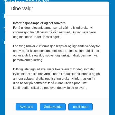
Telefon: 959 19 193
Dine valg:
Journalist
Silje Wiken Sandgrind
Informasjonskapsler og personvern
Telefon: 755 53 856
For å gi deg relevante annonser på vårt nettsted bruker vi
informasjon fra ditt besøk på vårt nettsted. Du kan reservere
deg mot dette under "Innstillinger".
Personvern/Cookies
For øvrig bruker vi informasjonskapsler og lignende verktøy for
analyse, for å sammenligne nettlesere, tilpasse innhold til deg
og for å utvikle og tilby nødvendig funksjonalitet. Les mer i vår
personvernerklæring.
Annonsere
Ditt digitale fagblad skal være like relevant for deg som det
Informasjon og priser
trykte bladet alltid har vært – bade i redaksjonelt innhold og på
annonseplass. I digital publisering bruker vi informasjon fra
dine besøk på nettstedet for å kunne utvikle produktet
Kontakt oss
kontinuerlig, slik at du opplever det nyttig og relevant.
red@barnehage.no
Avvis alle
Godta valgte
Innstillinger
RSS-feed