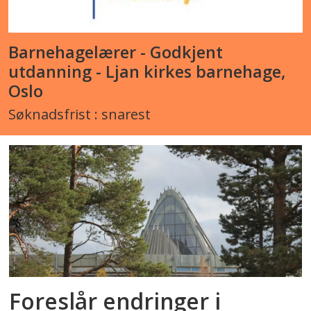
Barnehagelærer - Godkjent
utdanning - Ljan kirkes barnehage,
Oslo
Søknadsfrist : snarest
Foreslår endringer i