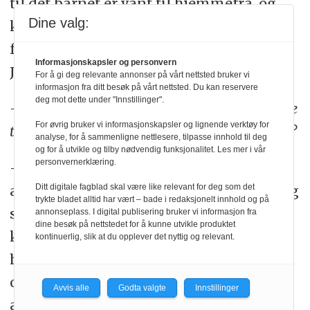
til det barnet er vant til hjemmefra, og
Dine valg:
kjenner som trygt. Vi er på en måte en
forlengelse av familien hjemme, sier
Informasjonskapsler og personvern
Jensen.
For å gi deg relevante annonser på vårt nettsted bruker vi
informasjon fra ditt besøk på vårt nettsted. Du kan reservere
deg mot dette under "Innstillinger".
– Hvordan tenker dere det er for barna å starte
For øvrig bruker vi informasjonskapsler og lignende verktøy for
tidlig eller være i barnehagen til sent på kveld?
analyse, for å sammenligne nettlesere, tilpasse innhold til deg
og for å utvikle og tilby nødvendig funksjonalitet. Les mer i vår
personvernerklæring.
– Vi ser at det fungerer veldig bra for de
aller fleste. For barnehagen er et hyggelig
Ditt digitale fagblad skal være like relevant for deg som det
trykte bladet alltid har vært – bade i redaksjonelt innhold og på
sted som de kjenner fra dagtid, og det er
annonseplass. I digital publisering bruker vi informasjon fra
dine besøk på nettstedet for å kunne utvikle produktet
kjente mennesker de møter. Men vi har
kontinuerlig, slik at du opplever det nyttig og relevant.
hatt noen som det ikke har fungert for,
og da har en av foreldrene endret sin
Avvis alle
Godta valgte
Innstillinger
arbeidstid eller søkt over i annen jobb,