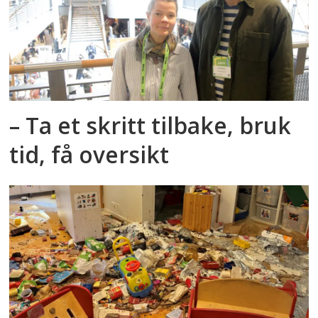
– Ta et skritt tilbake, bruk
tid, få oversikt