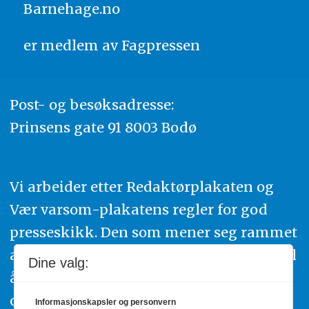
Barnehage.no
er medlem av
Fagpressen
Post- og besøksadresse:
Prinsens gate 91 8003 Bodø
Vi arbeider etter Redaktørplakaten og
Vær varsom-plakatens regler for god
presseskikk. Den som mener seg rammet
av urettmessig publisering, oppfordres til
Dine valg:
å ta kontakt med redaksjonen. Du kan
også klage inn saker til Pressens Faglige
Informasjonskapsler og personvern