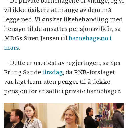
– De private barnehagene er viktige, og vi
vil ikke risikere at mange av dem må
legge ned. Vi ønsker likebehandling med
hensyn til de ansattes pensjonsvilkår, sa
MDGs Siren Jensen til
barnehage.no i
mars
.
– Dette er useriøst av regjeringen, sa Sps
Erling Sande
tirsdag
, da RNB-forslaget
var lagt fram uten penger til å dekke
pensjon for ansatte i private barnehager.