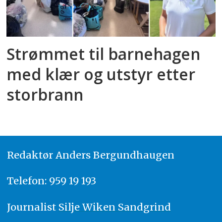
Strømmet til barnehagen
med klær og utstyr etter
storbrann
Redaktør
A
nders Bergundhaugen
Telefon: 959 19 193
Journalist
Silje Wiken Sandgrind