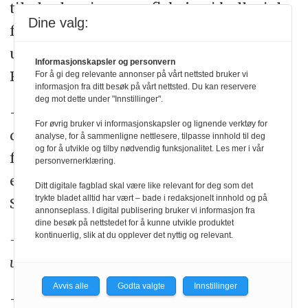
til planlegging og refleksjon i kollegiale
Dine valg:
fellesskap når de skal jobbe med
utviklingsarbeid, påpeker Veslemøy
Informasjonskapsler og personvern
Rydland.
For å gi deg relevante annonser på vårt nettsted bruker vi
informasjon fra ditt besøk på vårt nettsted. Du kan reservere
deg mot dette under "Innstillinger".
– Jeg opplever at bydelene har prioritert
For øvrig bruker vi informasjonskapsler og lignende verktøy for
dette. Det at innsatsen har vært godt
analyse, for å sammenligne nettlesere, tilpasse innhold til deg
og for å utvikle og tilby nødvendig funksjonalitet. Les mer i vår
forankret på ulike ledernivåer har vært
personvernerklæring.
en viktig forutsetning for å lykkes i
Ditt digitale fagblad skal være like relevant for deg som det
trykte bladet alltid har vært – bade i redaksjonelt innhold og på
Språksterk, sier hun.
annonseplass. I digital publisering bruker vi informasjon fra
dine besøk på nettstedet for å kunne utvikle produktet
kontinuerlig, slik at du opplever det nyttig og relevant.
– Hva har vært de største utfordringene
underveis i prosjektet, slik du ser det?
Avvis alle
Godta valgte
Innstillinger
– Det er relativt høy turnover blant de