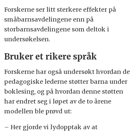
kompetanseutvikling i barnehagene
Forskerne ser litt sterkere effekter på
(Rekomp)
og fra Sparebankstiftelsen
småbarnsavdelingene enn på
(totalt ca. 42 millioner kroner).
storbarnsavdelingene som deltok i
Siden oppstart er Språksterk utvidet
undersøkelsen.
fra 56 til 67 barnehager, og omfatter i
Bruker et rikere språk
dag 4372 barn og 1132 ansatte fordelt
på 315 avdelinger.
Forskerne har også undersøkt hvordan de
pedagogiske lederne støtter barna under
(Kilde:
uio.no
og Oslo kommune)
boklesing, og på hvordan denne støtten
har endret seg i løpet av de to årene
modellen ble prøvd ut:
– Her gjorde vi lydopptak av at