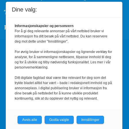
Dine valg:
Telefon: 755 53 856
Personvern/Cookies
Informasjonskapsler og personvern
For å gi deg relevante annonser på vårt nettsted bruker vi
informasjon fra ditt besøk på vårt nettsted. Du kan reservere
deg mot dette under "Innstillinger".
Annonsere
For øvrig bruker vi informasjonskapsler og lignende verktøy for
analyse, for å sammenligne nettlesere, tilpasse innhold til deg
Informasjon og priser
og for å utvikle og tilby nødvendig funksjonalitet. Les mer i vår
personvernerklæring.
Kontakt oss
Ditt digitale fagblad skal være like relevant for deg som det
trykte bladet alltid har vært – bade i redaksjonelt innhold og på
annonseplass. I digital publisering bruker vi informasjon fra
red@barnehage.no
dine besøk på nettstedet for å kunne utvikle produktet
kontinuerlig, slik at du opplever det nyttig og relevant.
RSS-feed
Avvis alle
Godta valgte
Innstillinger
Facebook