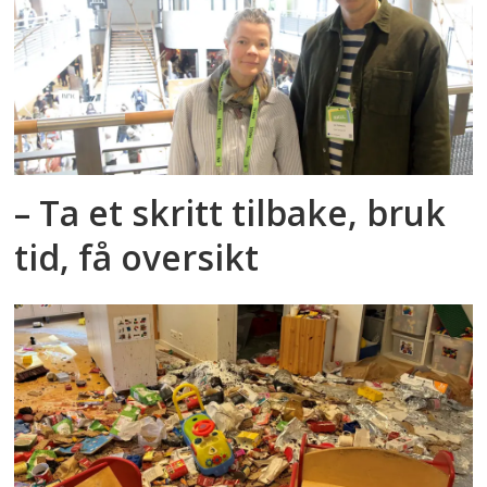
– Ta et skritt tilbake, bruk
tid, få oversikt