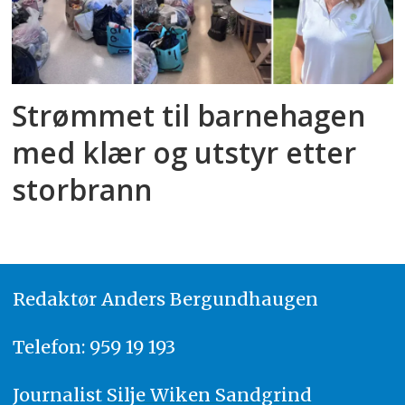
Strømmet til barnehagen
med klær og utstyr etter
storbrann
Redaktør
A
nders Bergundhaugen
Telefon: 959 19 193
Journalist
Silje Wiken Sandgrind