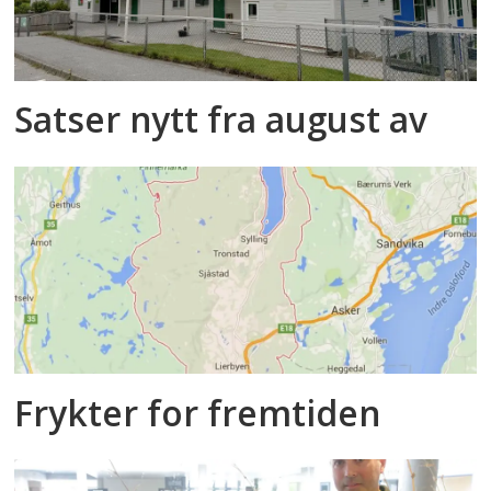
Satser nytt fra august av
Frykter for fremtiden