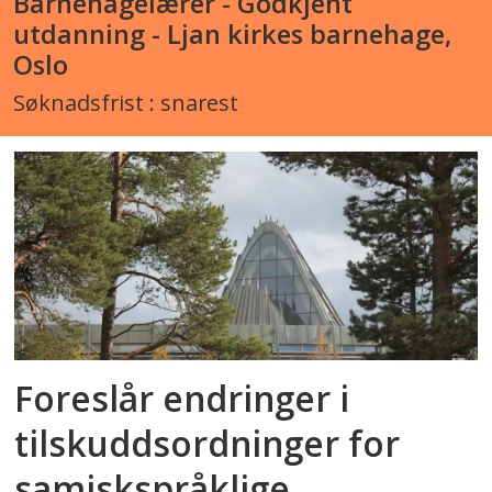
Barnehagelærer - Godkjent
utdanning - Ljan kirkes barnehage,
Oslo
Søknadsfrist : snarest
Foreslår endringer i
tilskuddsordninger for
samiskspråklige