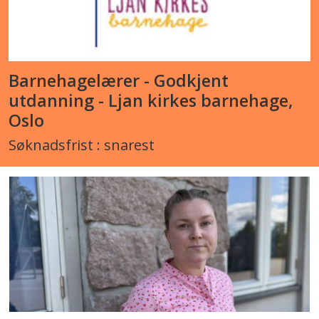
Barnehagelærer - Godkjent
utdanning - Ljan kirkes barnehage,
Oslo
Søknadsfrist : snarest