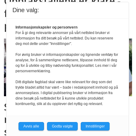
Opptakstallene er klare -
fortsatt tilgjengelige
Dine valg:
plasser
Informasjonskapsler og personvern
For å gi deg relevante annonser på vårt nettsted bruker vi
informasjon fra ditt besøk på vårt nettsted. Du kan reservere
deg mot dette under "Innstillinger".
For øvrig bruker vi informasjonskapsler og lignende verktøy for
analyse, for å sammenligne nettlesere, tilpasse innhold til deg
og for å utvikle og tilby nødvendig funksjonalitet. Les mer i vår
personvernerklæring.
Ditt digitale fagblad skal være like relevant for deg som det
trykte bladet alltid har vært – bade i redaksjonelt innhold og på
annonseplass. I digital publisering bruker vi informasjon fra
dine besøk på nettstedet for å kunne utvikle produktet
Strømmet til barnehagen
kontinuerlig, slik at du opplever det nyttig og relevant.
med klær og utstyr etter
Avvis alle
Godta valgte
Innstillinger
storbrann