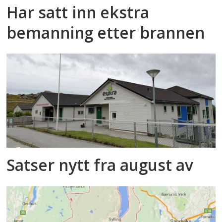
Har satt inn ekstra
bemanning etter brannen
Satser nytt fra august av