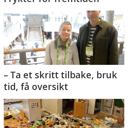
– Ta et skritt tilbake, bruk
tid, få oversikt