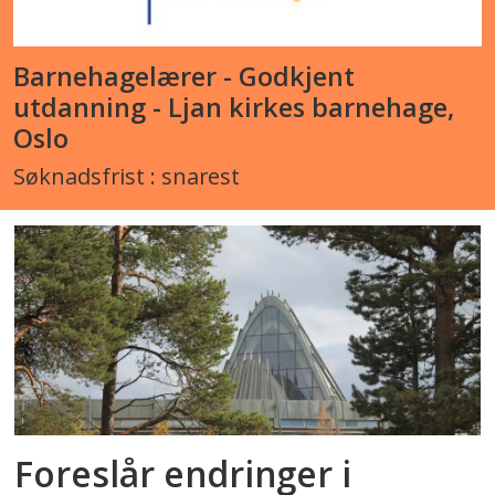
Barnehagelærer - Godkjent
utdanning - Ljan kirkes barnehage,
Oslo
Søknadsfrist : snarest
Foreslår endringer i