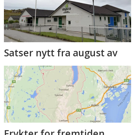
Satser nytt fra august av
Frykter for fremtiden