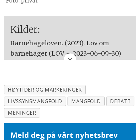
Foto: privat
Kilder:
Barnehageloven. (2023). Lov om
barnehager (LOV – 2023-06-09-30)
Lovdata. Lov om barnehager
(barnehageloven) – Lovdata
HØYTIDER OG MARKERINGER
Kunnskapsdepartmentet. (2017)
Rammeplan for barnehagens
LIVSSYNSMANGFOLD
MANGFOLD
DEBATT
innhold og oppgaver.
MENINGER
Utdanningsforbundet
Meld deg på vårt nyhetsbrev
Skålid, J. O. (2008, 15. september).