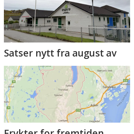
Satser nytt fra august av
Frykter for fremtiden