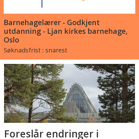
Barnehagelærer - Godkjent
utdanning - Ljan kirkes barnehage,
Oslo
Søknadsfrist : snarest
Foreslår endringer i