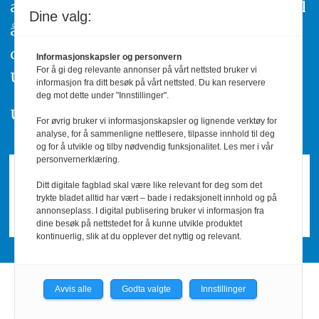
av urettmessig publisering, oppfordres til
Dine valg:
å ta kontakt med redaksjonen. Du kan
også klage inn saker til Pressens Faglige
Informasjonskapsler og personvern
For å gi deg relevante annonser på vårt nettsted bruker vi
Utvalg,
www.pfu.no
.
informasjon fra ditt besøk på vårt nettsted. Du kan reservere
deg mot dette under "Innstillinger".
Utgiver: PBL
For øvrig bruker vi informasjonskapsler og lignende verktøy for
analyse, for å sammenligne nettlesere, tilpasse innhold til deg
og for å utvikle og tilby nødvendig funksjonalitet. Les mer i vår
personvernerklæring.
Ditt digitale fagblad skal være like relevant for deg som det
trykte bladet alltid har vært – bade i redaksjonelt innhold og på
annonseplass. I digital publisering bruker vi informasjon fra
dine besøk på nettstedet for å kunne utvikle produktet
kontinuerlig, slik at du opplever det nyttig og relevant.
Avvis alle
Godta valgte
Innstillinger
Powered by Labrador CMS