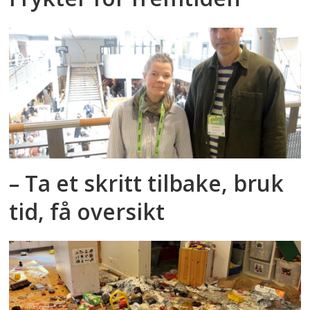
– Ta et skritt tilbake, bruk
tid, få oversikt