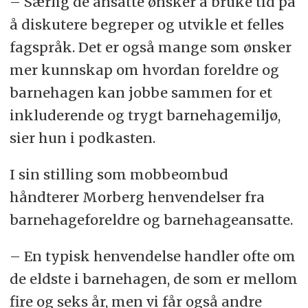
– Særlig de ansatte ønsker å bruke tid på
FUB skal være bredt sammensatt slik
å diskutere begreper og utvikle et felles
at ulike behov og erfaringer blir
fagspråk. Det er også mange som ønsker
representert i utvalget. Medlemmene
mer kunnskap om hvordan foreldre og
må ha barn i barnehagen og ha
barnehagen kan jobbe sammen for et
erfaring som foreldrerepresentant.
inkluderende og trygt barnehagemiljø,
FUB skal ha seks medlemmer og et
sier hun i podkasten.
varamedlem.
I sin stilling som mobbeombud
Det er Kunnskapsdepartementet som
håndterer Morberg henvendelser fra
oppnevner medlemmene til utvalget.
barnehageforeldre og barnehageansatte.
Utvalget velges for fire år.
– En typisk henvendelse handler ofte om
(Kilde: FUB)
de eldste i barnehagen, de som er mellom
fire og seks år, men vi får også andre