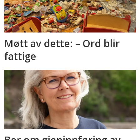
Møtt av dette: – Ord blir
fattige
Ber om gjeninnføring av