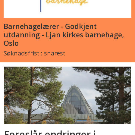
Barnehagelærer - Godkjent
utdanning - Ljan kirkes barnehage,
Oslo
Søknadsfrist : snarest
Foreslår endringer i