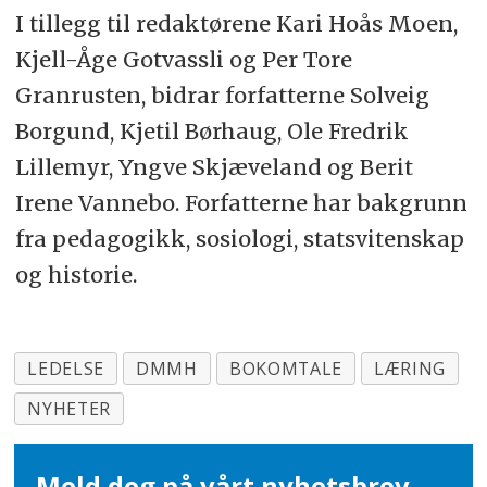
I tillegg til redaktørene Kari Hoås Moen,
Kjell-Åge Gotvassli og Per Tore
Granrusten, bidrar forfatterne Solveig
Borgund, Kjetil Børhaug, Ole Fredrik
Lillemyr, Yngve Skjæveland og Berit
Irene Vannebo. Forfatterne har bakgrunn
fra pedagogikk, sosiologi, statsvitenskap
og historie.
LEDELSE
DMMH
BOKOMTALE
LÆRING
NYHETER
Meld deg på vårt nyhetsbrev