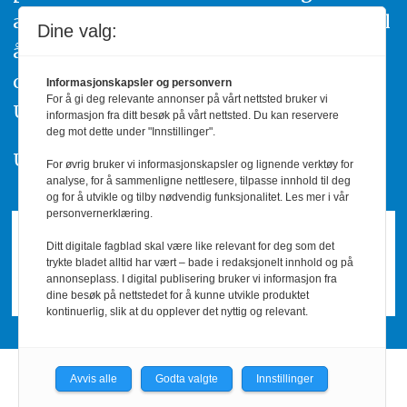
av urettmessig publisering, oppfordres til
Dine valg:
å ta kontakt med redaksjonen. Du kan
også klage inn saker til Pressens Faglige
Informasjonskapsler og personvern
For å gi deg relevante annonser på vårt nettsted bruker vi
Utvalg,
www.pfu.no
.
informasjon fra ditt besøk på vårt nettsted. Du kan reservere
deg mot dette under "Innstillinger".
Utgiver: PBL
For øvrig bruker vi informasjonskapsler og lignende verktøy for
analyse, for å sammenligne nettlesere, tilpasse innhold til deg
og for å utvikle og tilby nødvendig funksjonalitet. Les mer i vår
personvernerklæring.
Ditt digitale fagblad skal være like relevant for deg som det
trykte bladet alltid har vært – bade i redaksjonelt innhold og på
annonseplass. I digital publisering bruker vi informasjon fra
dine besøk på nettstedet for å kunne utvikle produktet
kontinuerlig, slik at du opplever det nyttig og relevant.
Avvis alle
Godta valgte
Innstillinger
Powered by Labrador CMS