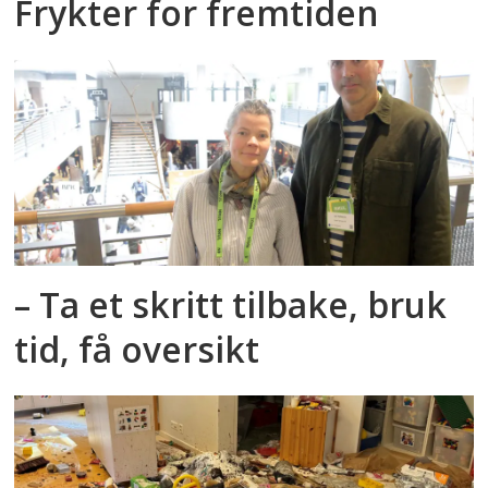
Frykter for fremtiden
– Ta et skritt tilbake, bruk
tid, få oversikt