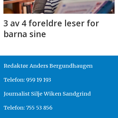
3 av 4 foreldre leser for
barna sine
Redaktør
A
nders Bergundhaugen
Telefon: 959 19 193
Journalist
Silje Wiken Sandgrind
Telefon: 755 53 856