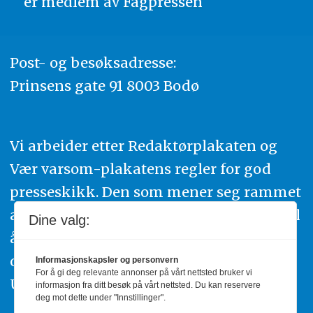
er medlem av
Fagpressen
Post- og besøksadresse:
Prinsens gate 91 8003 Bodø
Vi arbeider etter Redaktørplakaten og
Vær varsom-plakatens regler for god
presseskikk. Den som mener seg rammet
av urettmessig publisering, oppfordres til
Dine valg:
å ta kontakt med redaksjonen. Du kan
også klage inn saker til Pressens Faglige
Informasjonskapsler og personvern
For å gi deg relevante annonser på vårt nettsted bruker vi
Utvalg,
www.pfu.no
.
informasjon fra ditt besøk på vårt nettsted. Du kan reservere
deg mot dette under "Innstillinger".