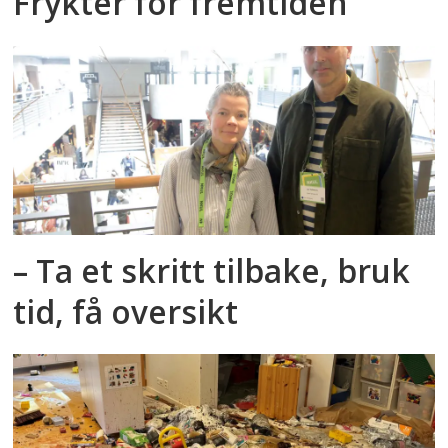
Frykter for fremtiden
– Ta et skritt tilbake, bruk
tid, få oversikt