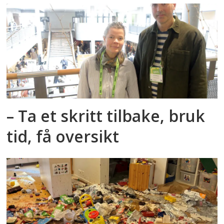
– Ta et skritt tilbake, bruk
tid, få oversikt