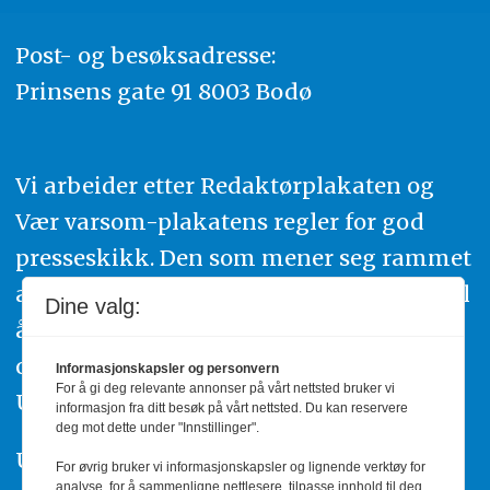
Post- og besøksadresse:
Prinsens gate 91 8003 Bodø
Vi arbeider etter Redaktørplakaten og
Vær varsom-plakatens regler for god
presseskikk. Den som mener seg rammet
av urettmessig publisering, oppfordres til
Dine valg:
å ta kontakt med redaksjonen. Du kan
også klage inn saker til Pressens Faglige
Informasjonskapsler og personvern
For å gi deg relevante annonser på vårt nettsted bruker vi
Utvalg,
www.pfu.no
.
informasjon fra ditt besøk på vårt nettsted. Du kan reservere
deg mot dette under "Innstillinger".
Utgiver: PBL
For øvrig bruker vi informasjonskapsler og lignende verktøy for
analyse, for å sammenligne nettlesere, tilpasse innhold til deg