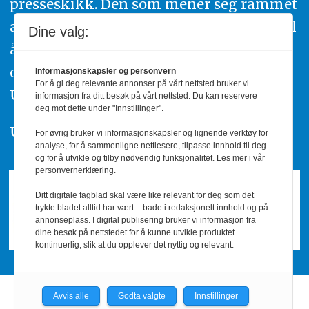
presseskikk. Den som mener seg rammet
av urettmessig publisering, oppfordres til
Dine valg:
å ta kontakt med redaksjonen. Du kan
også klage inn saker til Pressens Faglige
Informasjonskapsler og personvern
For å gi deg relevante annonser på vårt nettsted bruker vi
Utvalg,
www.pfu.no
.
informasjon fra ditt besøk på vårt nettsted. Du kan reservere
deg mot dette under "Innstillinger".
Utgiver: PBL
For øvrig bruker vi informasjonskapsler og lignende verktøy for
analyse, for å sammenligne nettlesere, tilpasse innhold til deg
og for å utvikle og tilby nødvendig funksjonalitet. Les mer i vår
personvernerklæring.
Ditt digitale fagblad skal være like relevant for deg som det
trykte bladet alltid har vært – bade i redaksjonelt innhold og på
annonseplass. I digital publisering bruker vi informasjon fra
dine besøk på nettstedet for å kunne utvikle produktet
kontinuerlig, slik at du opplever det nyttig og relevant.
Avvis alle
Godta valgte
Innstillinger