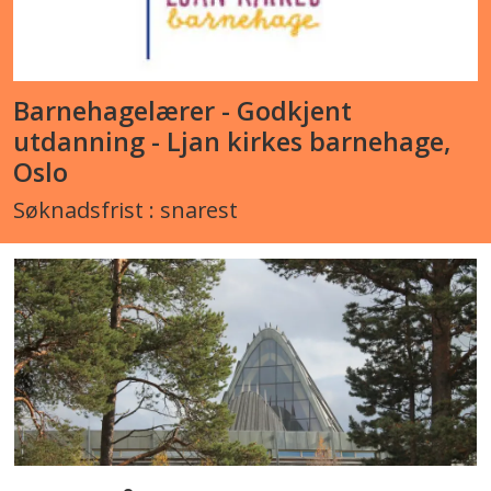
Barnehagelærer - Godkjent
utdanning - Ljan kirkes barnehage,
Oslo
Søknadsfrist : snarest