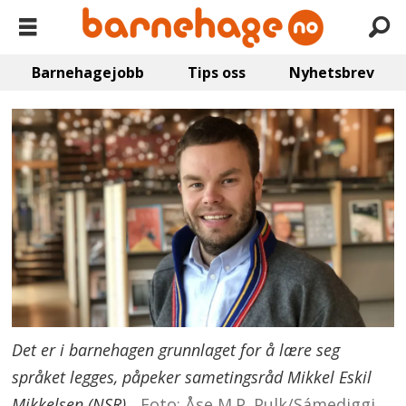
Barnehagejobb
Tips oss
Nyhetsbrev
Det er i barnehagen grunnlaget for å lære seg
språket legges, påpeker sametingsråd Mikkel Eskil
Mikkelsen (NSR).
Foto: Åse M.P. Pulk/Sámediggi