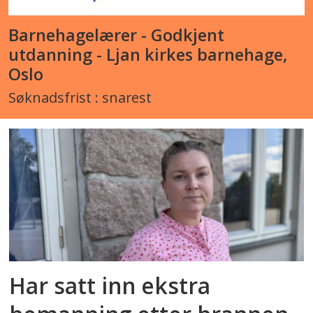
Barnehagelærer - Godkjent
utdanning - Ljan kirkes barnehage,
Oslo
Søknadsfrist : snarest
Har satt inn ekstra