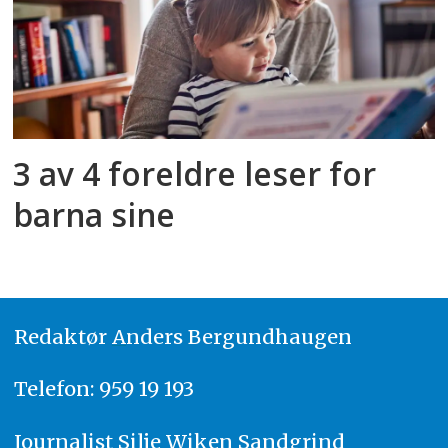
3 av 4 foreldre leser for
barna sine
Redaktør
A
nders Bergundhaugen
Telefon: 959 19 193
Journalist
Silje Wiken Sandgrind