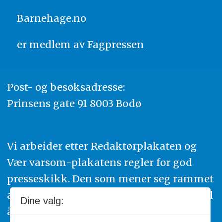
Barnehage.no
er medlem av
Fagpressen
Post- og besøksadresse:
Prinsens gate 91 8003 Bodø
Vi arbeider etter Redaktørplakaten og
Vær varsom-plakatens regler for god
presseskikk. Den som mener seg rammet
av urettmessig publisering, oppfordres til
Dine valg:
å ta kontakt med redaksjonen. Du kan