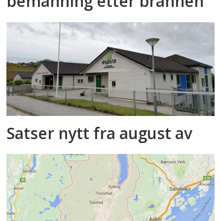
bemanning etter brannen
Satser nytt fra august av