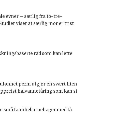
ale evner – særlig fra to-tre-
tudier viser at særlig mor er trist
rskningsbaserte råd som kan lette
rs ulønnet perm utgjør en svært liten
n oppreist halvannetåring som kan si
ære små familiebarnehager med få