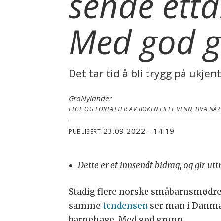
sende ettå
Med god g
Det tar tid å bli trygg på ukjen
Gro
Nylander
LEGE OG FORFATTER AV BOKEN LILLE VENN, HVA NÅ?
23.09.2022 - 14:19
PUBLISERT
Dette er et innsendt bidrag, og gir ut
Stadig flere norske småbarnsmødre 
samme
tendensen
ser man i Danmark
barnehage. Med god grunn.