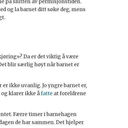
rne på slutten av permisjonstiden.
ned og la barnet ditt søke deg, mens
gt.
jøring»? Da er det viktig å være
t blir særlig høyt når barnet er
er ikke uvanlig. Jo yngre barnet er,
 og klarer ikke å
fatte
at foreldrene
hentet. Færre timer i barnehagen
iddagen de har sammen. Det hjelper