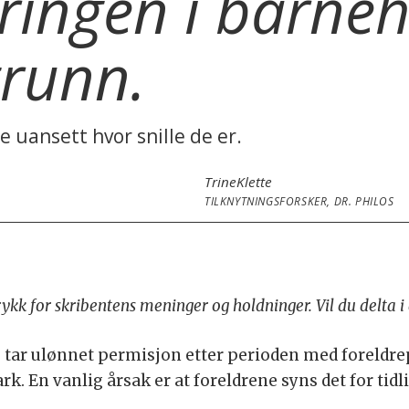
ringen i barne
runn.
te uansett hvor snille de er.
Trine
Klette
TILKNYTNINGSFORSKER, DR. PHILOS
trykk for skribentens meninger og holdninger. Vil du delta 
tar ulønnet permisjon etter perioden med foreldre
. En vanlig årsak er at foreldrene syns det for tidli