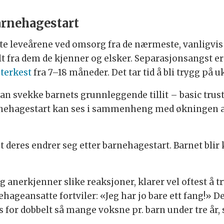
arnehagestart
e leveårene ved omsorg fra de nærmeste, vanligvis f
kilt fra dem de kjenner og elsker. Separasjonsangst e
sterkest
fra 7–18 måneder. Det tar tid å bli trygg på u
an svekke barnets grunnleggende tillit – basic trust 
barnehagestart kan ses i sammenheng med økningen 
et deres endrer seg etter barnehagestart. Barnet bli
g anerkjenner slike reaksjoner, klarer vel oftest å
geansatte fortviler: «Jeg har jo bare ett fang!» De s
ss for dobbelt så mange voksne pr. barn under tre år,