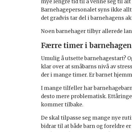
mye lengre tid til å venne seg til a
Barnehagepersonalet syns ikke alltid
det gradvis tar del i barnehagens akti
Noen barnehager tilbyr allerede lan
Færre timer i barnehagen
Umulig å utsette barnehagestart? Og
klar over at småbarns nivå av stres
der i mange timer. Er barnet hjem
I mange tilfeller har barnehagebarn
desto mere problematisk. Ettåringer
kommer tilbake.
De skal tilpasse seg mange nye ruti
bidrar til at både barn og foreldre