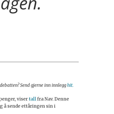
hagen.
i debatten? Send gjerne inn innlegg
hit.
penger, viser
tall
fra Nav. Denne
g å sende ettåringen sin i