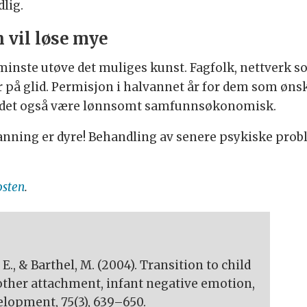
lig.
 vil løse mye
 minste utøve det muliges kunst. Fagfolk, nettverk 
r på glid. Permisjon i halvannet år for dem som ønsker
vil det også være lønnsomt samfunnsøkonomisk.
nning er dyre! Behandling av senere psykiske pro
osten
.
 E., & Barthel, M. (2004). Transition to child
other attachment, infant negative emotion,
elopment, 75(3), 639–650.