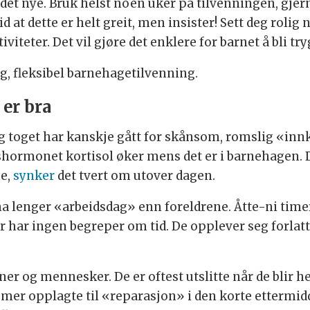
lt det nye. Bruk helst noen uker på tilvenningen, gje
 at dette er helt greit, men insister! Sett deg rolig 
viteter. Det vil gjøre det enklere for barnet å bli try
g, fleksibel barnehagetilvenning.
 er bra
 toget har kanskje gått for skånsom, romslig «innk
shormonet kortisol øker mens det er i barnehagen. De
me,
synker
det tvert om utover dagen.
a lenger «arbeidsdag» enn foreldrene. Åtte-ni timer 
 har ingen begreper om tid. De opplever seg forlatt
ner og mennesker. De er oftest utslitte når de blir 
 er mer opplagte til «reparasjon» i den korte etterm