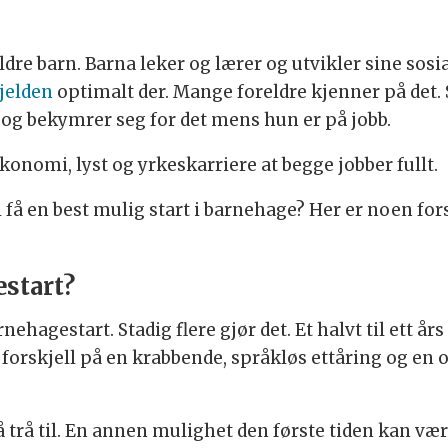
eldre barn. Barna leker og lærer og utvikler sine sosi
jelden
optimalt der. Mange foreldre kjenner på det. S
itt og bekymrer seg for det mens hun er på jobb.
økonomi, lyst og yrkeskarriere at begge jobber fullt.
l få en best mulig start i barnehage? Her er noen fo
estart?
ehagestart. Stadig flere gjør det. Et halvt til ett å
tor forskjell på en krabbende, språkløs ettåring og e
å trå til. En annen mulighet den første tiden kan v