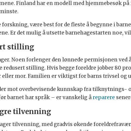
emmene. Finland har en modell med hjemmebesøk på 
minste.
ge forskning, være best for de fleste å begynne i bar
ene. Er det mulig å utsette barnehagestarten noe, vil
rt stilling
ager. Noen forlenger den lønnede permisjonen ved å 
 redusert stilling. Hvis begge foreldre jobber 80 pros
ller mor. Familien er viktigst for barns trivsel og u
ider mot overbevisende kunnskap fra tilknytnings- 
 før barnet har språk – er vanskelig å
reparere
sener
gre tilvenning
ager tilvenning, med gradvis økende foreldrefravær