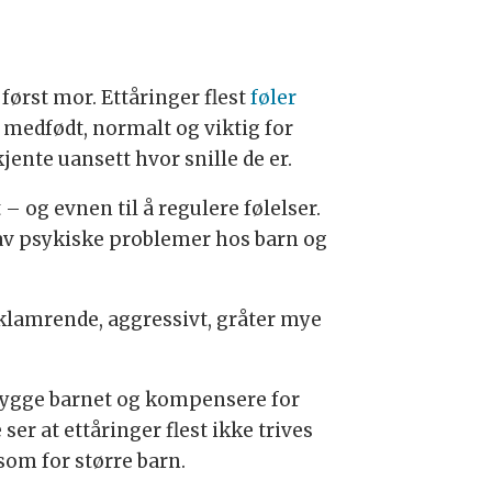
ørst mor. Ettåringer flest
føler
r medfødt, normalt og viktig for
kjente uansett hvor snille de er.
– og evnen til å regulere følelser.
av psykiske problemer hos barn og
r klamrende, aggressivt, gråter mye
 trygge barnet og kompensere for
er at ettåringer flest ikke trives
 som for større barn.