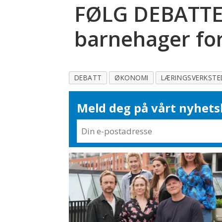
FØLG DEBATTEN
barnehager for
DEBATT
ØKONOMI
LÆRINGSVERKSTE
Meld deg på vårt nyhets