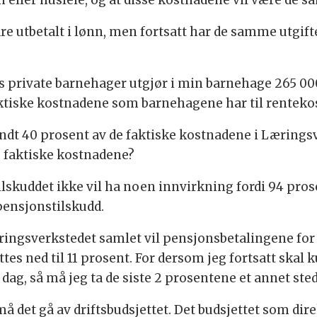
n eller husleie, og at disse kostnadene vil være de 
 utbetalt i lønn, men fortsatt har de samme utgiften
 private barnehager utgjør i min barnehage 265 000 k
aktiske kostnadene som barnehagene har til renteko
rundt 40 prosent av de faktiske kostnadene i Lærings
e faktiske kostnadene?
ilskuddet ikke vil ha noen innvirkning fordi 94 pro
 pensjonstilskudd.
Læringsverkstedet samlet vil pensjonsbetalingene for
ettes ned til 11 prosent. For dersom jeg fortsatt skal
dag, så må jeg ta de siste 2 prosentene et annet sted 
 må det gå av driftsbudsjettet. Det budsjettet som dir