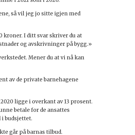
samme i 2021 som i 2020.
e, så vil jeg jo sitte igjen med
roner. I ditt svar skriver du at
stnader og avskrivninger på bygg.»
verkstedet. Mener du at vi nå kan
sent av de private barnehagene
 2020 ligge i overkant av 13 prosent.
 kunne betale for de ansattes
i budsjettet.
ekte går på barnas tilbud.