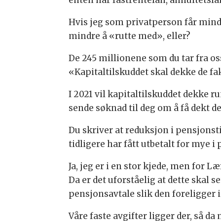
enten har fastrentelån, annuitetslå
Hvis jeg som privatperson får mindre
mindre å «rutte med», eller?
De 245 millionene som du tar fra oss
«Kapitaltilskuddet skal dekke de f
I 2021 vil kapitaltilskuddet dekke 
sende søknad til deg om å få dekt d
Du skriver at reduksjon i pensjonst
tidligere har fått utbetalt for mye i
Ja, jeg er i en stor kjede, men for 
Da er det uforståelig at dette skal s
pensjonsavtale slik den foreligger i 
Våre faste avgifter ligger der, så da