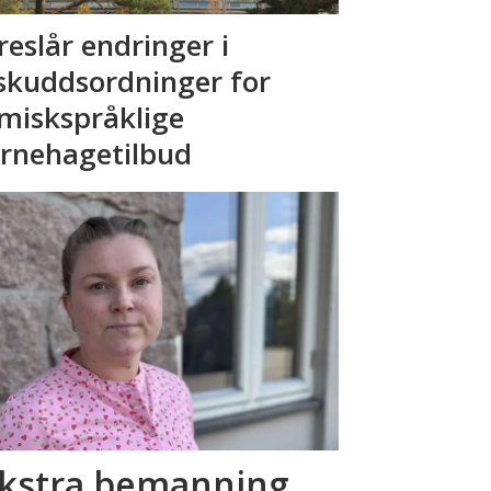
reslår endringer i
lskuddsordninger for
miskspråklige
rnehagetilbud
 ekstra bemanning