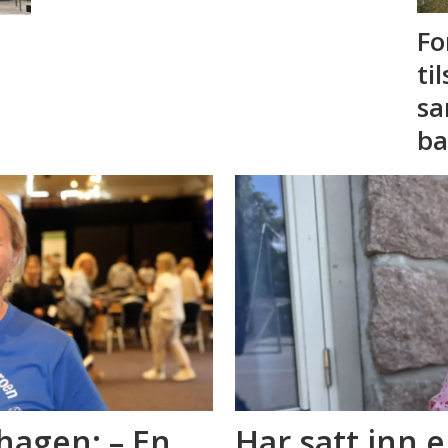
Fo
ti
sa
ba
hagen: – En
Har satt inn