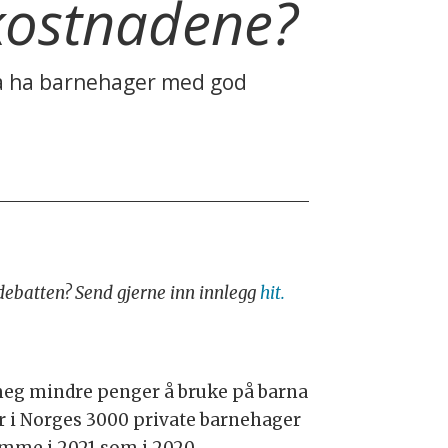
 kostnadene?
om å ha barnehager med god
i debatten? Send gjerne inn innlegg
hit.
i meg mindre penger å bruke på barna
ger i Norges 3000 private barnehager