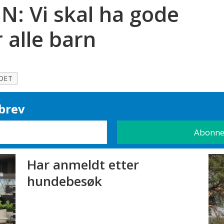
: Vi skal ha gode
 alle barn
DET
brev
Har anmeldt etter
hundebesøk