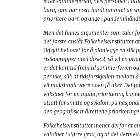
etter sommerferien, hvis personell i ut
barn, som har vært hardt rammet av smi
prioritere barn og unge i pandemihåndt
Men det finnes argumenter som taler for
det første anslår Folkehelseinstituttet a
Og gitt behovet for å planlegge en slik p
risikogrupper med dose 2, så vil en prio
er det kort tid frem til sommerferien 
per uke, slik at tidsforskjellen mellom 
vil maksimalt være noen få uker. Det fo
vaksiner før en mulig prioritering kunne 
utsatt for smitte og sykdom på nasjonal
den geografisk målrettede prioriteringe
Folkehelseinstituttet mener derfor at en
vaksiner i større grad, og at det dermed 