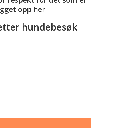
gget opp her
etter hundebesøk