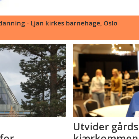
anning - Ljan kirkes barnehage, Oslo
Utvider gård
for
kjærkommen a