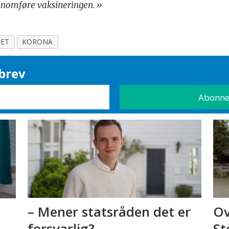
nomføre vaksineringen.»
SET
KORONA
brev
– Mener statsråden det er
Ov
forsvarlig?
St