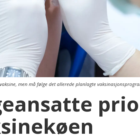
l vaksine, men må følge det allerede planlagte vaksinasjonsprogr
eansatte prio
ksinekøen