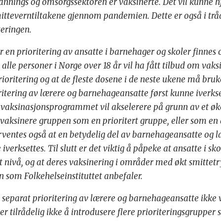
dannings og omsorgssektoren er vaksinerte. Det vil kunne
tteverntiltakene gjennom pandemien. Dette er også i trå
eringen.
 en prioritering av ansatte i barnehager og skoler finnes
t alle personer i Norge over 18 år vil ha fått tilbud om vak
rioritering og at de fleste dosene i de neste ukene må bruke
ritering av lærere og barnehageansatte først kunne iverkset
og vaksinasjonsprogrammet vil akselerere på grunn av et ø
å vaksinere gruppen som en prioritert gruppe, eller som en
rventes også at en betydelig del av barnehageansatte og læ
iverksettes. Til slutt er det viktig å påpeke at ansatte i s
t nivå, og at deres vaksinering i områder med økt smittetr
n som Folkehelseinstituttet anbefaler.
 separat prioritering av lærere og barnehageansatte ikke v
er tilrådelig ikke å introdusere flere prioriteringsgrupper