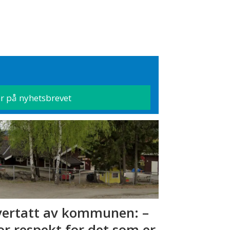
ertatt av kommunen: –
or respekt for det som er