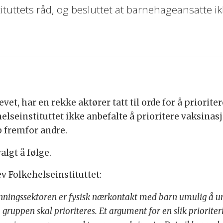
ituttets råd, og besluttet at barnehageansatte ikk
vet, har en rekke aktører tatt til orde for å priori
helseinstituttet ikke anbefalte å prioritere vaksina
 fremfor andre.
lgt å følge.
ev Folkehelseinstituttet:
nningssektoren er fysisk nærkontakt med barn umulig å u
ruppen skal prioriteres. Et argument for en slik prioritering