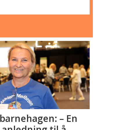
sbarnehagen: – En
nledning til å