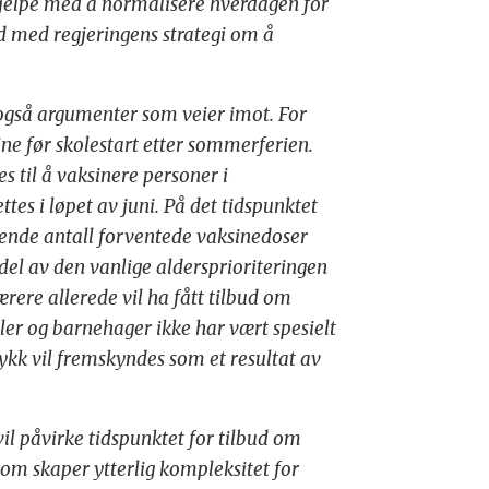
 hjelpe med å normalisere hverdagen for
d med regjeringens strategi om å
 også argumenter som veier imot. For
sine før skolestart etter sommerferien.
s til å vaksinere personer i
tes i løpet av juni. På det tidspunktet
kende antall forventede vaksinedoser
 del av den vanlige aldersprioriteringen
rere allerede vil ha fått tilbud om
koler og barnehager ikke har vært spesielt
ykk vil fremskyndes som et resultat av
il påvirke tidspunktet for tilbud om
 som skaper ytterlig kompleksitet for