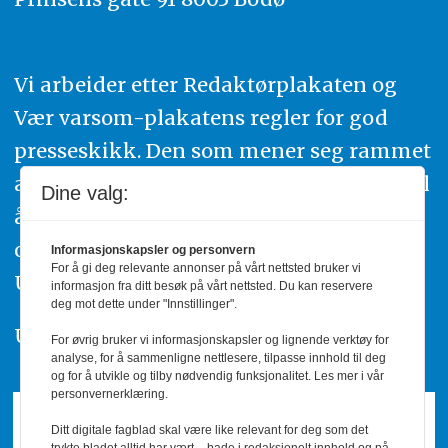
Vi arbeider etter Redaktørplakaten og
Vær varsom-plakatens regler for god
presseskikk. Den som mener seg rammet
av urettmessig publisering, oppfordres til
Dine valg:
å ta kontakt med redaksjonen. Du kan
også klage inn saker til Pressens Faglige
Informasjonskapsler og personvern
For å gi deg relevante annonser på vårt nettsted bruker vi
Utvalg,
www.pfu.no
.
informasjon fra ditt besøk på vårt nettsted. Du kan reservere
deg mot dette under "Innstillinger".
Utgiver: PBL
For øvrig bruker vi informasjonskapsler og lignende verktøy for
analyse, for å sammenligne nettlesere, tilpasse innhold til deg
og for å utvikle og tilby nødvendig funksjonalitet. Les mer i vår
personvernerklæring.
Ditt digitale fagblad skal være like relevant for deg som det