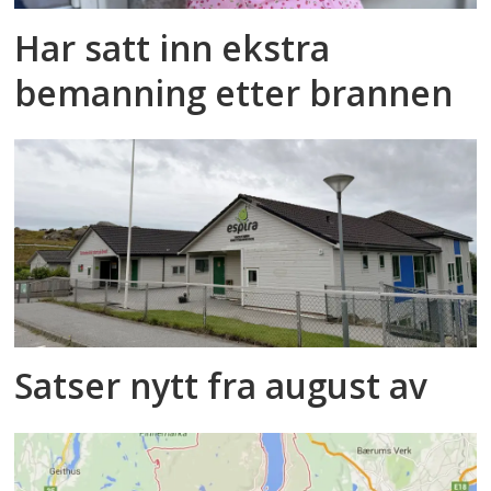
Har satt inn ekstra
bemanning etter brannen
Satser nytt fra august av