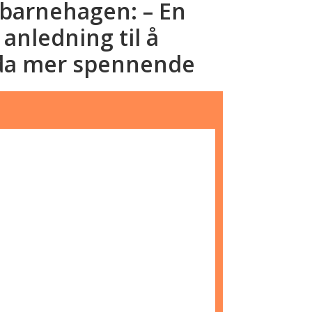
sbarnehagen: – En
nledning til å
da mer spennende