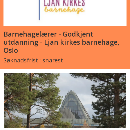
Barnehagelærer - Godkjent
utdanning - Ljan kirkes barnehage,
Oslo
Søknadsfrist : snarest