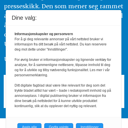
presseskikk. Den som mener seg rammet
av urettmessig publisering, oppfordres til
Dine valg:
å ta kontakt med redaksjonen. Du kan
også klage inn saker til Pressens Faglige
Informasjonskapsler og personvern
For å gi deg relevante annonser på vårt nettsted bruker vi
Utvalg,
www.pfu.no
.
informasjon fra ditt besøk på vårt nettsted. Du kan reservere
deg mot dette under "Innstillinger".
Utgiver: PBL
For øvrig bruker vi informasjonskapsler og lignende verktøy for
analyse, for å sammenligne nettlesere, tilpasse innhold til deg
og for å utvikle og tilby nødvendig funksjonalitet. Les mer i vår
personvernerklæring.
Ditt digitale fagblad skal være like relevant for deg som det
trykte bladet alltid har vært – bade i redaksjonelt innhold og på
annonseplass. I digital publisering bruker vi informasjon fra
dine besøk på nettstedet for å kunne utvikle produktet
kontinuerlig, slik at du opplever det nyttig og relevant.
Avvis alle
Godta valgte
Innstillinger