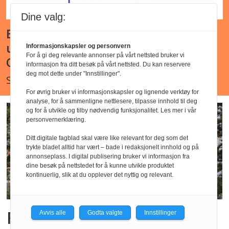
Dine valg:
Barnehagelærer - Godkjent
utdanning - Ljan kirkes barnehage,
Informasjonskapsler og personvern
For å gi deg relevante annonser på vårt nettsted bruker vi
Oslo
informasjon fra ditt besøk på vårt nettsted. Du kan reservere
deg mot dette under "Innstillinger".
Søknadsfrist : snarest
For øvrig bruker vi informasjonskapsler og lignende verktøy for
analyse, for å sammenligne nettlesere, tilpasse innhold til deg
og for å utvikle og tilby nødvendig funksjonalitet. Les mer i vår
personvernerklæring.
Ditt digitale fagblad skal være like relevant for deg som det
trykte bladet alltid har vært – bade i redaksjonelt innhold og på
annonseplass. I digital publisering bruker vi informasjon fra
dine besøk på nettstedet for å kunne utvikle produktet
kontinuerlig, slik at du opplever det nyttig og relevant.
Foreslår endringer i
Avvis alle
Godta valgte
Innstillinger