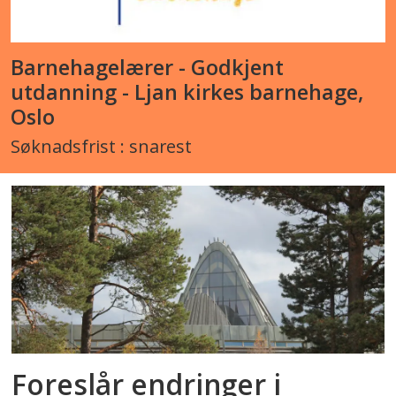
Barnehagelærer - Godkjent
utdanning - Ljan kirkes barnehage,
Oslo
Søknadsfrist : snarest
Foreslår endringer i