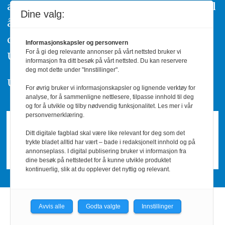
av urettmessig publisering, oppfordres til
Dine valg:
å ta kontakt med redaksjonen. Du kan
også klage inn saker til Pressens Faglige
Informasjonskapsler og personvern
For å gi deg relevante annonser på vårt nettsted bruker vi
Utvalg,
www.pfu.no
.
informasjon fra ditt besøk på vårt nettsted. Du kan reservere
deg mot dette under "Innstillinger".
Utgiver: PBL
For øvrig bruker vi informasjonskapsler og lignende verktøy for
analyse, for å sammenligne nettlesere, tilpasse innhold til deg
og for å utvikle og tilby nødvendig funksjonalitet. Les mer i vår
personvernerklæring.
Ditt digitale fagblad skal være like relevant for deg som det
trykte bladet alltid har vært – bade i redaksjonelt innhold og på
annonseplass. I digital publisering bruker vi informasjon fra
dine besøk på nettstedet for å kunne utvikle produktet
kontinuerlig, slik at du opplever det nyttig og relevant.
Avvis alle
Godta valgte
Innstillinger
Powered by Labrador CMS