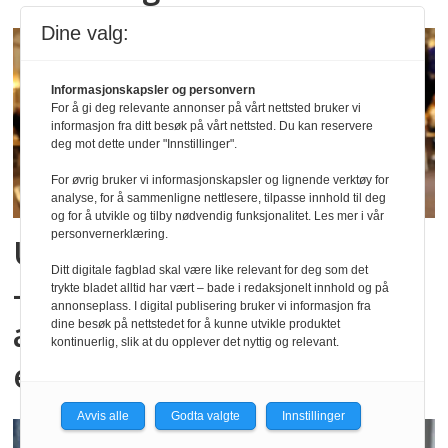
Dine valg:
Informasjonskapsler og personvern
For å gi deg relevante annonser på vårt nettsted bruker vi
informasjon fra ditt besøk på vårt nettsted. Du kan reservere
deg mot dette under "Innstillinger".
For øvrig bruker vi informasjonskapsler og lignende verktøy for
analyse, for å sammenligne nettlesere, tilpasse innhold til deg
og for å utvikle og tilby nødvendig funksjonalitet. Les mer i vår
personvernerklæring.
Utvider gårdsbarnehagen:
Ditt digitale fagblad skal være like relevant for deg som det
– En kjærkommen
trykte bladet alltid har vært – bade i redaksjonelt innhold og på
annonseplass. I digital publisering bruker vi informasjon fra
anledning til å vokse oss
dine besøk på nettstedet for å kunne utvikle produktet
kontinuerlig, slik at du opplever det nyttig og relevant.
enda mer spennende
Avvis alle
Godta valgte
Innstillinger