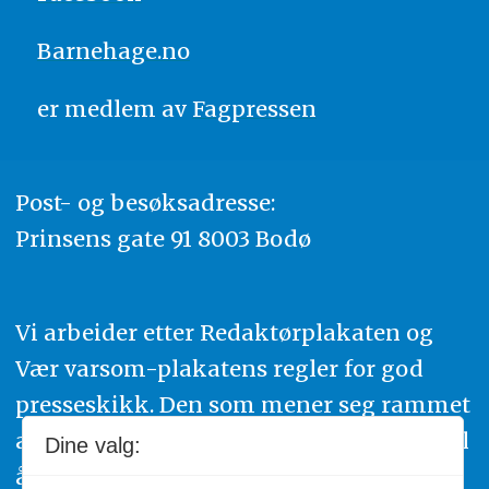
Barnehage.no
er medlem av
Fagpressen
Post- og besøksadresse:
Prinsens gate 91 8003 Bodø
Vi arbeider etter Redaktørplakaten og
Vær varsom-plakatens regler for god
presseskikk. Den som mener seg rammet
av urettmessig publisering, oppfordres til
Dine valg:
å ta kontakt med redaksjonen. Du kan