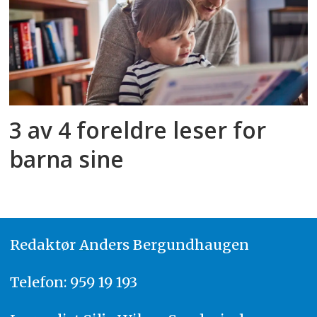
3 av 4 foreldre leser for
barna sine
Redaktør
A
nders Bergundhaugen
Telefon: 959 19 193