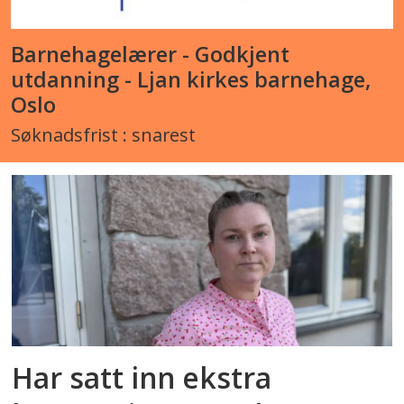
Barnehagelærer - Godkjent
utdanning - Ljan kirkes barnehage,
Oslo
Søknadsfrist : snarest
Har satt inn ekstra