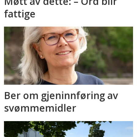
Møtt av dette: – Ord blir
fattige
Ber om gjeninnføring av
svømmemidler