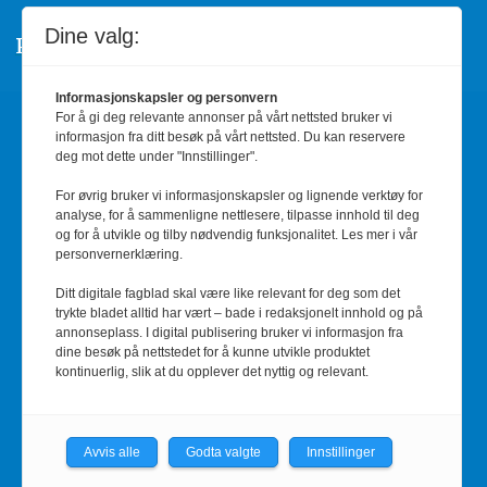
Dine valg:
Personvern/Cookies
Informasjonskapsler og personvern
For å gi deg relevante annonser på vårt nettsted bruker vi
Annonsere
informasjon fra ditt besøk på vårt nettsted. Du kan reservere
deg mot dette under "Innstillinger".
Informasjon og priser
For øvrig bruker vi informasjonskapsler og lignende verktøy for
analyse, for å sammenligne nettlesere, tilpasse innhold til deg
Kontakt oss
og for å utvikle og tilby nødvendig funksjonalitet. Les mer i vår
personvernerklæring.
red@barnehage.no
Ditt digitale fagblad skal være like relevant for deg som det
trykte bladet alltid har vært – bade i redaksjonelt innhold og på
annonseplass. I digital publisering bruker vi informasjon fra
RSS-feed
dine besøk på nettstedet for å kunne utvikle produktet
kontinuerlig, slik at du opplever det nyttig og relevant.
Facebook
Avvis alle
Godta valgte
Innstillinger
Barnehage.no