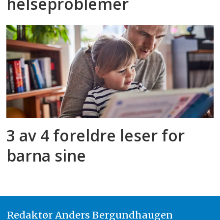
helseproblemer
3 av 4 foreldre leser for
barna sine
Redaktør
A
nders Bergundhaugen