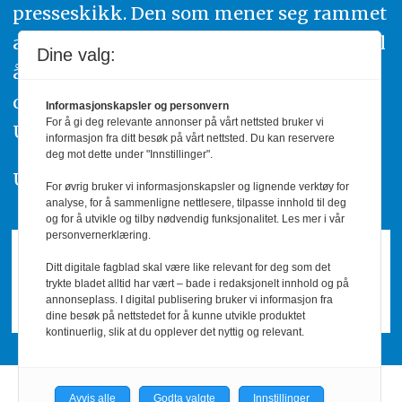
presseskikk. Den som mener seg rammet
av urettmessig publisering, oppfordres til
Dine valg:
å ta kontakt med redaksjonen. Du kan
også klage inn saker til Pressens Faglige
Informasjonskapsler og personvern
For å gi deg relevante annonser på vårt nettsted bruker vi
Utvalg,
www.pfu.no
.
informasjon fra ditt besøk på vårt nettsted. Du kan reservere
deg mot dette under "Innstillinger".
Utgiver: PBL
For øvrig bruker vi informasjonskapsler og lignende verktøy for
analyse, for å sammenligne nettlesere, tilpasse innhold til deg
og for å utvikle og tilby nødvendig funksjonalitet. Les mer i vår
personvernerklæring.
Ditt digitale fagblad skal være like relevant for deg som det
trykte bladet alltid har vært – bade i redaksjonelt innhold og på
annonseplass. I digital publisering bruker vi informasjon fra
dine besøk på nettstedet for å kunne utvikle produktet
kontinuerlig, slik at du opplever det nyttig og relevant.
Avvis alle
Godta valgte
Innstillinger