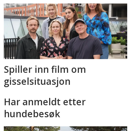
med halvhjertet satsing
SSB (2024).
Legemeldt sykefravær i
barnehagesektoren
.
https://www.barnehagemonitor.no/sykef
Spiller inn film om
gisselsituasjon
Har anmeldt etter
hundebesøk