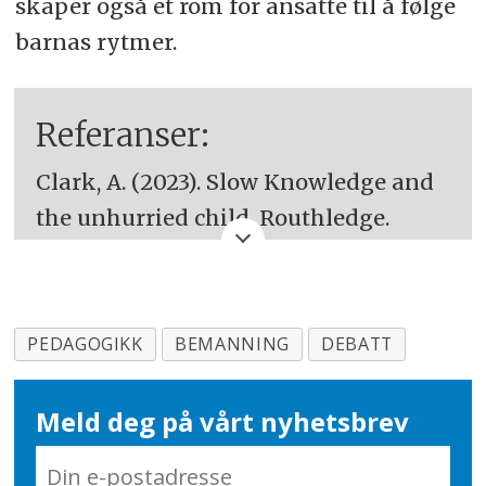
skaper også et rom for ansatte til å følge
barnas rytmer.
Referanser:
Clark, A. (2023). Slow Knowledge and
the unhurried child. Routhledge.
NIFU (2020).
Trivsel, læring og utvikling
i barnehagen. Resultater fra TALIS
PEDAGOGIKK
BEMANNING
DEBATT
Starting Strong Survey,
Foreldreundersøkelsen i barnehage
Meld deg på vårt nyhetsbrev
(FUBA) og BASIL
. (10) Nordisk institutt
for studier av innovasjon, forsking og