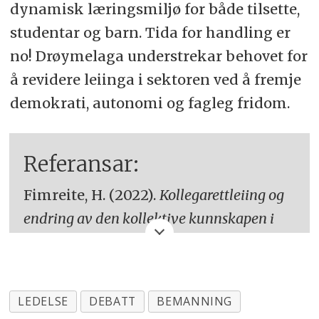
dynamisk læringsmiljø for både tilsette,
studentar og barn. Tida for handling er
no! Drøymelaga understrekar behovet for
å revidere leiinga i sektoren ved å fremje
demokrati, autonomi og fagleg fridom.
Referansar:
Fimreite, H. (2022).
Kollegarettleiing og
endring av den kollektive kunnskapen i
barnehagen
[Doktorgradsavhandling].
Høgskulen på Vestlandet.
https://hdl.handle.net/11250/2984231
LEDELSE
DEBATT
BEMANNING