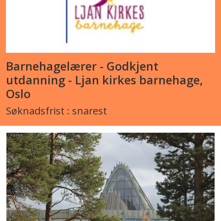
etter 10 år. Statistisk sentralbyrå.
https://www.ssb.no/utdanning/barnehager
av-3-barnehagelaerere-jobber-i-
barnehage-etter-10-ar
Barnehagelærer - Godkjent
utdanning - Ljan kirkes barnehage,
Sønsthagen, A. G. (2021).
Leadership
Oslo
and responsibility: a study of early
Søknadsfrist : snarest
childcare institutions as inclusion arenas
for parents with refugee backgrounds
(Faculty of Humanities, Sports and
Educational Sciences, University of
South-Eastern Norway). Horten.
https://hdl.handle.net/11250/2838377