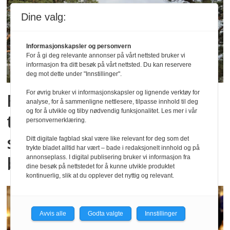
Dine valg:
Informasjonskapsler og personvern
For å gi deg relevante annonser på vårt nettsted bruker vi
informasjon fra ditt besøk på vårt nettsted. Du kan reservere
deg mot dette under "Innstillinger".
For øvrig bruker vi informasjonskapsler og lignende verktøy for
Foreslår endringer i
analyse, for å sammenligne nettlesere, tilpasse innhold til deg
og for å utvikle og tilby nødvendig funksjonalitet. Les mer i vår
tilskuddsordninger for
personvernerklæring.
samiskspråklige
Ditt digitale fagblad skal være like relevant for deg som det
trykte bladet alltid har vært – bade i redaksjonelt innhold og på
barnehagetilbud
annonseplass. I digital publisering bruker vi informasjon fra
dine besøk på nettstedet for å kunne utvikle produktet
kontinuerlig, slik at du opplever det nyttig og relevant.
Avvis alle
Godta valgte
Innstillinger