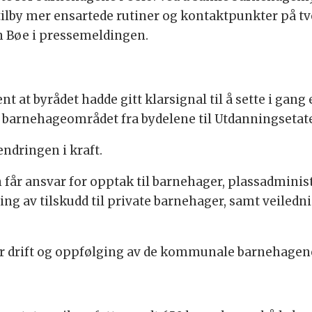
 tilby mer ensartede rutiner og kontaktpunkter på tve
 Bøe i pressemeldingen.
ent at byrådet hadde gitt klarsignal til å sette i gang 
barnehageområdet fra bydelene til Utdanningsetat
endringen i kraft.
år ansvar for opptak til barnehager, plassadministr
ng av tilskudd til private barnehager, samt veiled
or drift og oppfølging av de kommunale barnehagen