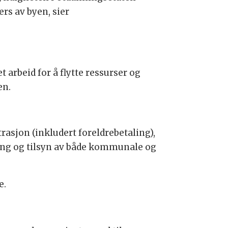
rs av byen, sier
et arbeid for å flytte ressurser og
en.
asjon (inkludert foreldrebetaling),
ning og tilsyn av både kommunale og
e.