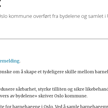
t
slo kommune overført fra bydelene og samlet i
semelding
.
ønske om å skape et tydeligere skille mellom barne
edusere sårbarhet, styrke tilliten og sikre likebeh
 tvers av bydelene» skriver Oslo kommune.
fte for barnehagene i Oslo. Ved å samle barnehage