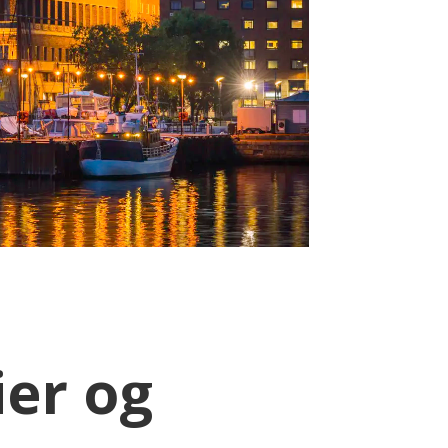
e
ier og