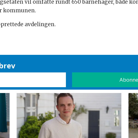
setaten vil omfatte rundt 650 barnehager, både ko
ser kommunen.
pprettede avdelingen.
brev