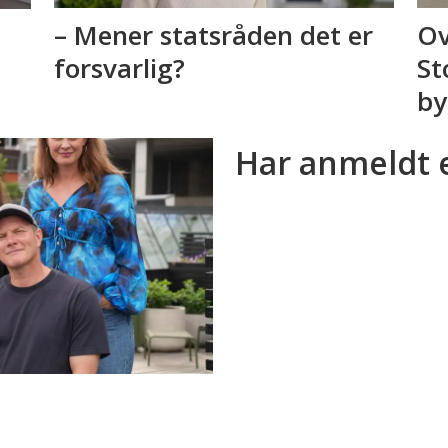
– Mener statsråden det er
Ov
forsvarlig?
St
by
Har anmeldt 