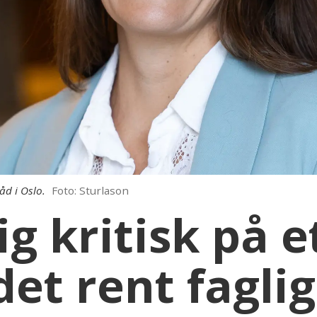
åd i Oslo.
Foto: Sturlason
ig kritisk på e
det rent faglig