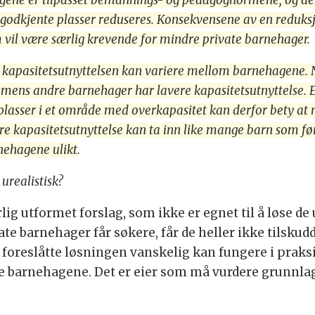
ene er tilpasset bemannings- og pedagognormene, og det
 godkjente plasser reduseres. Konsekvensene av en reduksjo
vil være særlig krevende for mindre private barnehager
.
t kapasitetsutnyttelsen kan variere mellom barnehagene.
, mens andre barnehager har lavere kapasitetsutnyttelse
plasser i et område med overkapasitet kan derfor bety a
 kapasitetsutnyttelse kan ta inn like mange barn som før.
nehagene ulikt
.
urealistisk?
årlig utformet forslag, som ikke er egnet til å løse d
vate barnehager får søkere, får de heller ikke tilsku
foreslåtte løsningen vanskelig kan fungere i praksis.
barnehagene. Det er eier som må vurdere grunnlag f