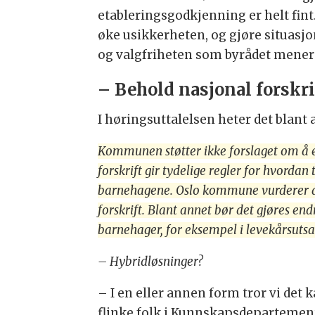
etableringsgodkjenning er helt fint
øke usikkerheten, og gjøre situasj
og valgfriheten som byrådet mener a
– Behold nasjonal forskri
I høringsuttalelsen heter det blant 
Kommunen støtter ikke forslaget om å er
forskrift gir tydelige regler for hvordan
barnehagene. Oslo kommune vurderer at 
forskrift. Blant annet bør det gjøres e
barnehager, for eksempel i levekårsuts
– Hybridløsninger?
– I en eller annen form tror vi det 
flinke folk i Kunnskapsdepartemente