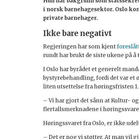
Hun har bakgrunn som statssekret
i norsk barnehagesektor. Oslo ko
private barnehager.
Ikke bare negativt
Regjeringen har som kjent
foreslåt
rundt har brukt de siste ukene på å ta
I Oslo har byrådet et generelt mandat
bystyrebehandling, fordi det var et
liten utsettelse fra høringsfristen 
– Vi har gjort det sånn at Kultur- o
flertallsmerknadene i høringssvare
Høringssvaret fra Oslo, er ikke udel
– Det er noe vi støtter. At man vil 