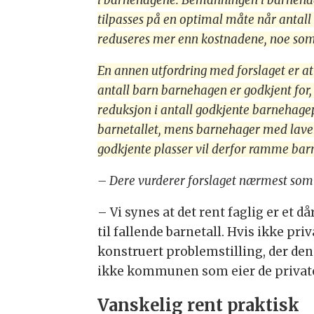
i barnehagene. Bemanningen i barnehag
tilpasses på en optimal måte når antall
reduseres mer enn kostnadene, noe som 
En annen utfordring med forslaget er a
antall barn barnehagen er godkjent for
reduksjon i antall godkjente barnehage
barnetallet, mens barnehager med lavere
godkjente plasser vil derfor ramme bar
– Dere vurderer forslaget nærmest som 
– Vi synes at det rent faglig er et d
til fallende barnetall. Hvis ikke pri
konstruert problemstilling, der den 
ikke kommunen som eier de private 
Vanskelig rent praktisk