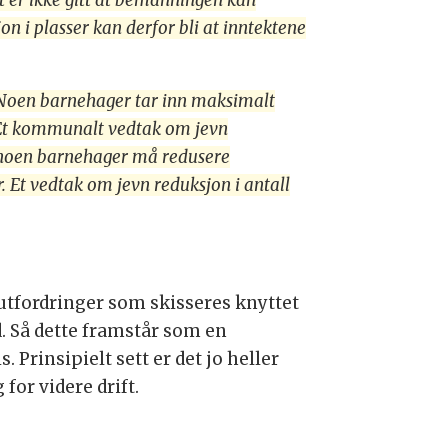
 er ikke gitt at bemanningen kan
n i plasser kan derfor bli at inntektene
 Noen barnehager tar inn maksimalt
. Et kommunalt vedtak om jevn
t noen barnehager må redusere
 Et vedtak om jevn reduksjon i antall
e utfordringer som skisseres knyttet
dd. Så dette framstår som en
 Prinsipielt sett er det jo heller
or videre drift.