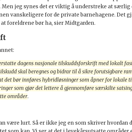
. Men jeg synes det er viktig å understreke at særlig
onen vanskeligere for de private barnehagene. Det 
t foreldrene bør ha, sier Midtgarden.
ft
annet:
statte dagens nasjonale tilskuddsforskrift med lokalt fast
 tilskudd skal beregnes og bidrar til å sikre forutsigbare 
det bør innføres hybridløsninger som åpner for lokale t
ndringer som gjør det lettere å gjennomføre særskilte sats
atte områder
.
kan være lurt. Så er ikke jeg en som skriver hvordan 
t som kan. Vi ser at det i levekårsutsatte områder e