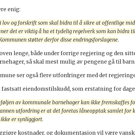
re enig:
 lov og forskrift som skal bidra til å sikre at offentlige 
det er viktig å ha et tydelig regelverk som kan bidra til 
t. Kommunen støtter derfor disse endringsforslagene
.
oven lenge, både under forrige regjering og den sitte
rnehager, så skal mest mulig av pengene gå til ba
une ser også flere utfordringer med det regjering
 fastsatt eiendomstilskudd, som erstatning for dage
teføljen av kommunale barnehager kan ikke fremskaffes f
En annen utfordring er at det foretas låneopptak samlet f
ikke er synliggjort
.
iggjøre kostnader, og dokumentasjon vil være vanske