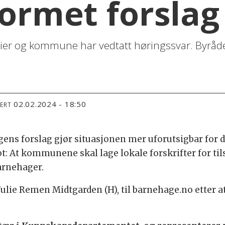
formet forslag
ier og kommune har vedtatt høringssvar. Byråden 
02.02.2024 - 18:50
TERT
ens forslag gjør situasjonen mer uforutsigbar for 
ot: At kommunene skal lage lokale forskrifter for ti
barnehager.
, Julie Remen Midtgarden (H), til barnehage.no etter