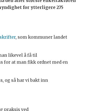
å den aller største enkeltaktøren
yndighet for ytterligere 275
skrifter
, som kommuner landet
an likevel å få til
ss for at man fikk ordnet med en
, og så har vi bakt inn
og praksis ved