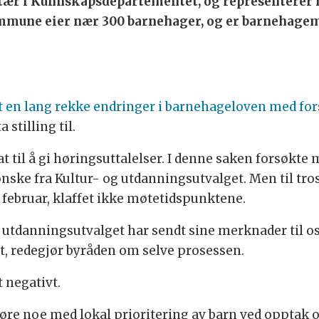
ær i Kunnskapsdepartementet, og representerer n
mmune eier nær 300 barnehager, og er barnehagem
t en lang rekke endringer i barnehageloven med for
 stilling til.
 til å gi høringsuttalelser. I denne saken forsøkte m
 ønske fra Kultur- og utdanningsutvalget. Men til tro
1. februar, klaffet ikke møtetidspunktene.
g utdanningsutvalget har sendt sine merknader til oss
t, redegjør byråden om selve prosessen.
t negativt.
gjøre noe med lokal prioritering av barn ved opptak 