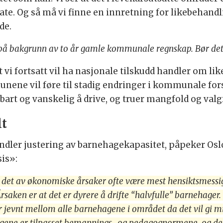
ate. Og så må vi finne en innretning for likebehandl
de.
 på bakgrunn av to år gamle kommunale regnskap. Bør det 
 At vi fortsatt vil ha nasjonale tilskudd handler om 
mmunene vil føre til stadig endringer i kommunale fo
bart og vanskelig å drive, og truer mangfold og valg
lt
dler justering av barnehagekapasitet, påpeker Oslo a
sis»:
l det av økonomiske årsaker ofte være mest hensiktsmess
saken er at det er dyrere å drifte “halvfulle” barnehager. I
er jevnt mellom alle barnehagene i området da det vil gi m