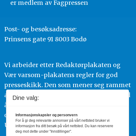
er medlem av
Fagpressen
Post- og besøksadresse:
Prinsens gate 91 8003 Bodø
Vi arbeider etter Redaktørplakaten og
Vær varsom-plakatens regler for god
presseskikk. Den som mener seg rammet
av urettmessig publisering, oppfordres til
Dine valg:
å ta kontakt med redaksjonen. Du kan
også klage inn saker til Pressens Faglige
Informasjonskapsler og personvern
For å gi deg relevante annonser på vårt nettsted bruker vi
Utvalg,
www.pfu.no
.
informasjon fra ditt besøk på vårt nettsted. Du kan reservere
deg mot dette under "Innstillinger".