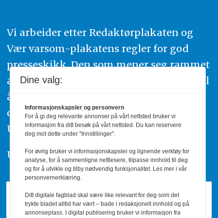
Vi arbeider etter Redaktørplakaten og
Vær varsom-plakatens regler for god
presseskikk. Den som mener seg rammet
av urettmessig publisering, oppfordres til
Dine valg:
å ta kontakt med redaksjonen. Du kan
Informasjonskapsler og personvern
også klage inn saker til Pressens Faglige
For å gi deg relevante annonser på vårt nettsted bruker vi
informasjon fra ditt besøk på vårt nettsted. Du kan reservere
Utvalg,
www.pfu.no
.
deg mot dette under "Innstillinger".
For øvrig bruker vi informasjonskapsler og lignende verktøy for
Utgiver: PBL
analyse, for å sammenligne nettlesere, tilpasse innhold til deg
og for å utvikle og tilby nødvendig funksjonalitet. Les mer i vår
personvernerklæring.
Ditt digitale fagblad skal være like relevant for deg som det
trykte bladet alltid har vært – bade i redaksjonelt innhold og på
annonseplass. I digital publisering bruker vi informasjon fra