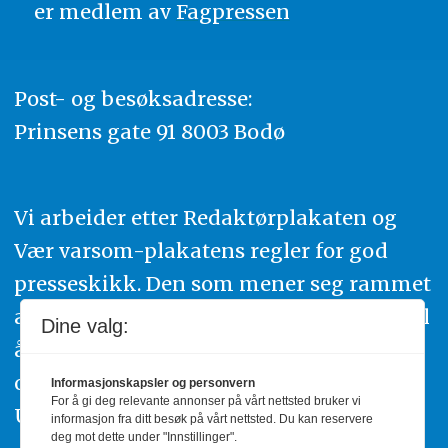
er medlem av
Fagpressen
Post- og besøksadresse:
Prinsens gate 91 8003 Bodø
Vi arbeider etter Redaktørplakaten og
Vær varsom-plakatens regler for god
presseskikk. Den som mener seg rammet
av urettmessig publisering, oppfordres til
Dine valg:
å ta kontakt med redaksjonen. Du kan
også klage inn saker til Pressens Faglige
Informasjonskapsler og personvern
For å gi deg relevante annonser på vårt nettsted bruker vi
Utvalg,
www.pfu.no
.
informasjon fra ditt besøk på vårt nettsted. Du kan reservere
deg mot dette under "Innstillinger".