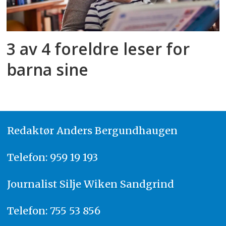
3 av 4 foreldre leser for
barna sine
Redaktør
A
nders Bergundhaugen
Telefon: 959 19 193
Journalist
Silje Wiken Sandgrind
Telefon: 755 53 856