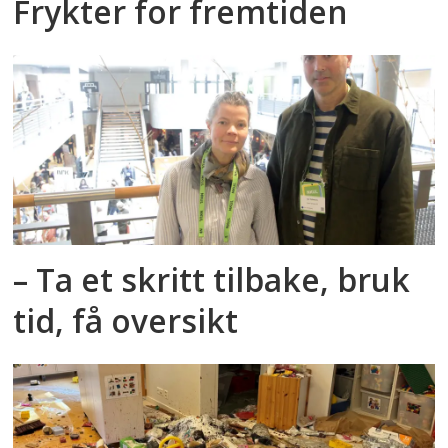
Frykter for fremtiden
– Ta et skritt tilbake, bruk
tid, få oversikt