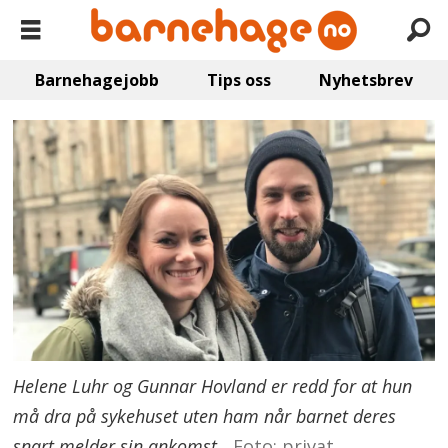
Barnehagejobb
Tips oss
Nyhetsbrev
Helene Luhr og Gunnar Hovland er redd for at hun
må dra på sykehuset uten ham når barnet deres
snart melder sin ankomst.
Foto: privat