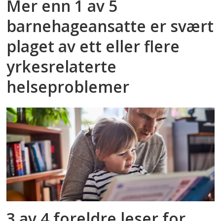
Mer enn 1 av 5
barnehageansatte er svært
plaget av ett eller flere
yrkesrelaterte
helseproblemer
3 av 4 foreldre leser for