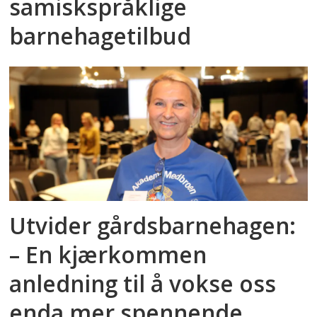
samiskspråklige
barnehagetilbud
Utvider gårdsbarnehagen:
– En kjærkommen
anledning til å vokse oss
enda mer spennende