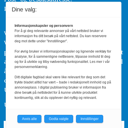
Prinsens gate 91 8003 Bodø
Dine valg:
Informasjonskapsler og personvern
For å gi deg relevante annonser på vårt nettsted bruker vi
Vi arbeider etter Redaktørplakaten og
informasjon fra ditt besøk på vårt nettsted. Du kan reservere
Vær varsom-plakatens regler for god
deg mot dette under "Innstillinger".
presseskikk. Den som mener seg rammet
For øvrig bruker vi informasjonskapsler og lignende verktøy for
analyse, for å sammenligne nettlesere, tilpasse innhold til deg
av urettmessig publisering, oppfordres til
og for å utvikle og tilby nødvendig funksjonalitet. Les mer i vår
personvernerklæring.
å ta kontakt med redaksjonen. Du kan
Ditt digitale fagblad skal være like relevant for deg som det
også klage inn saker til Pressens Faglige
trykte bladet alltid har vært – bade i redaksjonelt innhold og på
annonseplass. I digital publisering bruker vi informasjon fra
Utvalg,
www.pfu.no
.
dine besøk på nettstedet for å kunne utvikle produktet
kontinuerlig, slik at du opplever det nyttig og relevant.
Utgiver: PBL
Avvis alle
Godta valgte
Innstillinger