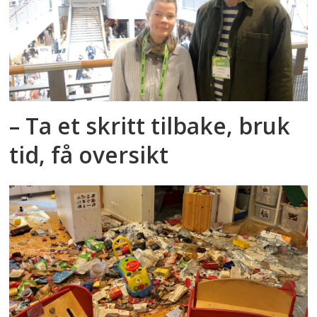
– Ta et skritt tilbake, bruk
tid, få oversikt