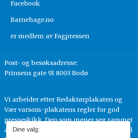
Facebook
Barnehage.no
er medlem av
Fagpressen
Post- og besøksadresse:
Prinsens gate 91 8003 Bodø
Vi arbeider etter Redaktørplakaten og
Vær varsom-plakatens regler for god
presseskikk. Den som mener seg rammet
av urettmessig publisering, oppfordres til
Dine valg: