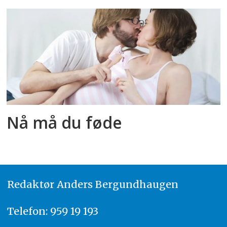
Nå må du føde
Redaktør
A
nders Bergundhaugen
Telefon: 959 19 193