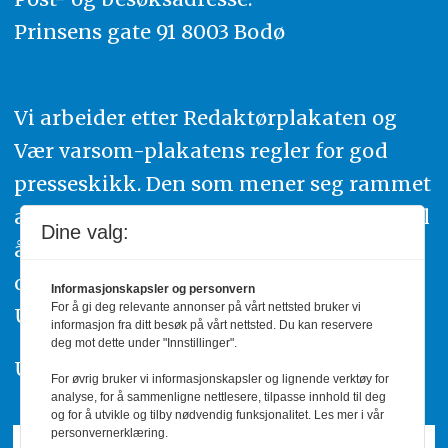
Prinsens gate 91 8003 Bodø
Vi arbeider etter Redaktørplakaten og
Vær varsom-plakatens regler for god
presseskikk. Den som mener seg rammet
av urettmessig publisering, oppfordres til
Dine valg:
å ta kontakt med redaksjonen. Du kan
også klage inn saker til Pressens Faglige
Informasjonskapsler og personvern
For å gi deg relevante annonser på vårt nettsted bruker vi
Utvalg,
www.pfu.no
.
informasjon fra ditt besøk på vårt nettsted. Du kan reservere
deg mot dette under "Innstillinger".
Utgiver: PBL
For øvrig bruker vi informasjonskapsler og lignende verktøy for
analyse, for å sammenligne nettlesere, tilpasse innhold til deg
og for å utvikle og tilby nødvendig funksjonalitet. Les mer i vår
personvernerklæring.