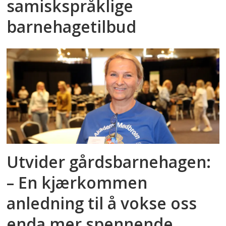
samiskspråklige
barnehagetilbud
Utvider gårdsbarnehagen:
– En kjærkommen
anledning til å vokse oss
enda mer spennende