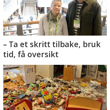
– Ta et skritt tilbake, bruk
tid, få oversikt