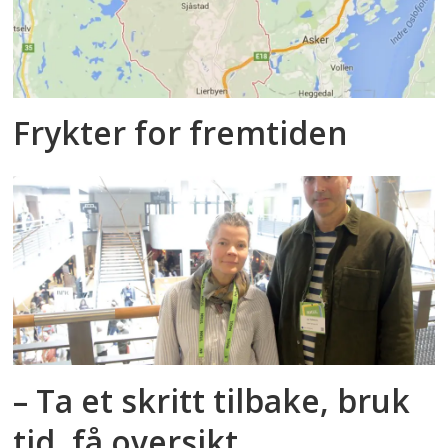
Frykter for fremtiden
– Ta et skritt tilbake, bruk
tid, få oversikt