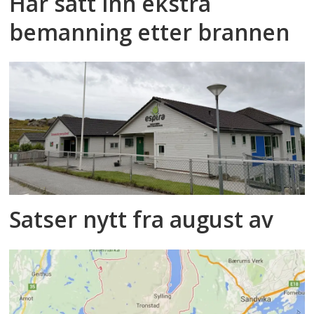
Har satt inn ekstra
bemanning etter brannen
Satser nytt fra august av