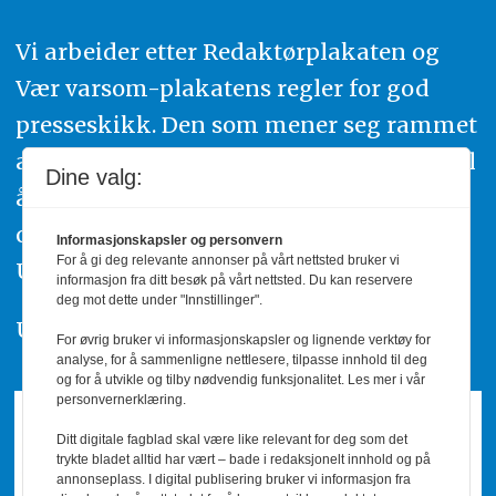
Vi arbeider etter Redaktørplakaten og
Vær varsom-plakatens regler for god
presseskikk. Den som mener seg rammet
av urettmessig publisering, oppfordres til
Dine valg:
å ta kontakt med redaksjonen. Du kan
også klage inn saker til Pressens Faglige
Informasjonskapsler og personvern
For å gi deg relevante annonser på vårt nettsted bruker vi
Utvalg,
www.pfu.no
.
informasjon fra ditt besøk på vårt nettsted. Du kan reservere
deg mot dette under "Innstillinger".
Utgiver: PBL
For øvrig bruker vi informasjonskapsler og lignende verktøy for
analyse, for å sammenligne nettlesere, tilpasse innhold til deg
og for å utvikle og tilby nødvendig funksjonalitet. Les mer i vår
personvernerklæring.
Ditt digitale fagblad skal være like relevant for deg som det
trykte bladet alltid har vært – bade i redaksjonelt innhold og på
annonseplass. I digital publisering bruker vi informasjon fra