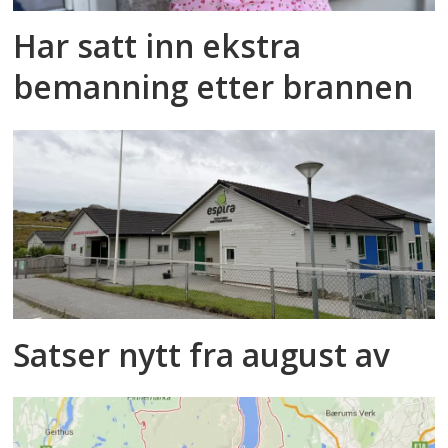
Har satt inn ekstra
bemanning etter brannen
Satser nytt fra august av