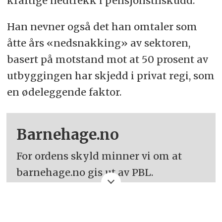
kraftige nedtrekk i pensjonstilskudd.
Han nevner også det han omtaler som
åtte års «nedsnakking» av sektoren,
basert på motstand mot at 50 prosent av
utbyggingen har skjedd i privat regi, som
en ødeleggende faktor.
Barnehage.no
For ordens skyld minner vi om at
barnehage.no gis ut av PBL.
Barnehage.no er også medlem i
Fagpressen, og skal utøve saklig og