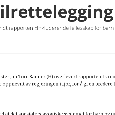
tilrettelegging
t rapporten «Inkluderende fellesskap for barn
ster Jan Tore Sanner (H) overlevert rapporten fra e
ppnevnt av regjeringen i fjor, for å gi en bredere t
 at det spesialpedagogiske systemet for barn og u