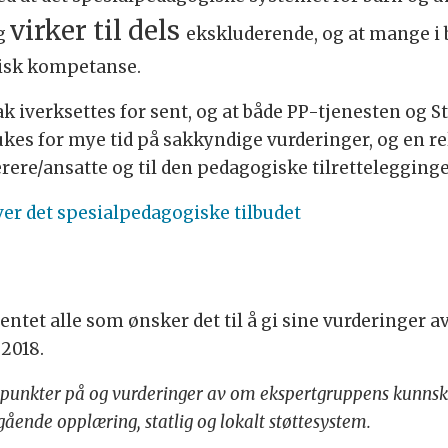
virker til dels
og
ekskluderende, og at mange i
gisk kompetanse.
k iverksettes for sent, og at både PP-tjenesten og St
kes for mye tid på sakkyndige vurderinger, og en rel
lærere/ansatte og til den pedagogiske tilrettelegging
ver det spesialpedagogiske tilbudet
et alle som ønsker det til å gi sine vurderinger av
 2018.
unkter på og vurderinger av om ekspertgruppens kunnsk
ående opplæring, statlig og lokalt støttesystem.