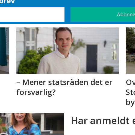
brev
– Mener statsråden det er
Ov
forsvarlig?
St
by
Har anmeldt 