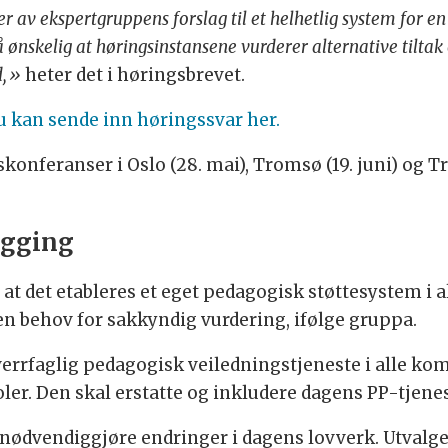
 av ekspertgruppens forslag til et helhetlig system for e
å ønskelig at høringsinstansene vurderer alternative tilta
d,»
heter det i høringsbrevet.
 kan sende inn høringssvar her.
gskonferanser i Oslo (28. mai), Tromsø (19. juni) og 
egging
at det etableres et eget pedagogisk støttesystem i al
ten behov for sakkyndig vurdering, ifølge gruppa.
 tverrfaglig pedagogisk veiledningstjeneste i all
ler. Den skal erstatte og inkludere dagens PP-tjenes
 nødvendiggjøre endringer i dagens lovverk. Utvalget