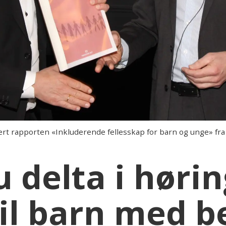
ert rapporten «Inkluderende fellesskap for barn og unge» fr
 delta i høri
til barn med b