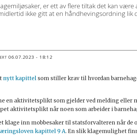
emiljøsaker, er ett av flere tiltak det kan være
midlertid ikke gitt at en håndhevingsordning lik
.
06.07.2023 - 18:12
TERT
et
nytt kapittel
som stiller krav til hvordan barnehage
 en aktivitetsplikt som gjelder ved melding eller m
rpet aktivitetsplikt når noen som arbeider i barneh
et klage inn mobbesaker til statsforvalteren når de 
æringsloven kapittel 9 A
. En slik klagemulighet fin