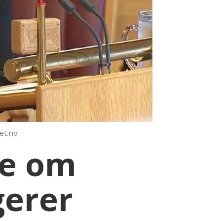
et.no
re om
gerer