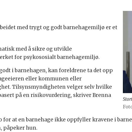
rbeidet med trygt og godt barnehagemiljø er et
atisk med å sikre og utvikle
erket for psykososialt barnehagemiljø.
 godt i barnehagen, kan foreldrene ta det opp
ageeieren eller kommunen eller
het. Tilsynsmyndigheten velger selv hvilke
basert på en risikovurdering, skriver Brenna
Stor
Fot
 for at en barnehage ikke oppfyller kravene i bar
n, påpeker hun.