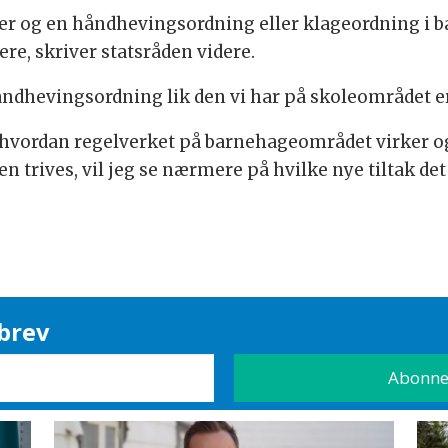
 og en håndhevingsordning eller klageordning i bar
re, skriver statsråden videre.
 håndhevingsordning lik den vi har på skoleområdet 
vordan regelverket på barnehageområdet virker og bi
 trives, vil jeg se nærmere på hvilke nye tiltak det 
brev