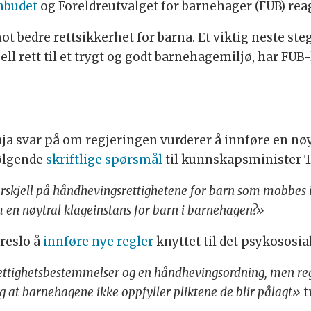
mbudet
og Foreldreutvalget for barnehager (FUB) reag
ot bedre rettsikkerhet for barna. Et viktig neste steg
l rett til et trygt og godt barnehagemiljø, har FUB
ja svar på om regjeringen vurderer å innføre en nøy
følgende
skriftlige spørsmål
til kunnskapsminister T
rskjell på håndhevingsrettighetene for barn som mobbes i 
 en nøytral klageinstans for barn i barnehagen?»
reslo å
innføre nye regler
knyttet til det psykososi
ettighetsbestemmelser og en håndhevingsordning, men reg
eg at barnehagene ikke oppfyller pliktene de blir pålagt»
t