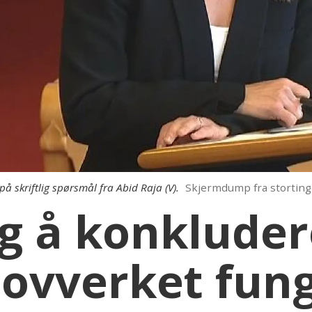
 skriftlig spørsmål fra Abid Raja (V).
Skjermdump fra storting
lig å konklude
lovverket fun