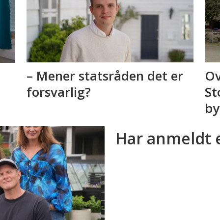
– Mener statsråden det er
Ov
forsvarlig?
St
by
Har anmeldt 