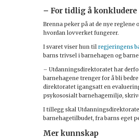
– For tidlig å konkludere
Brenna peker på at de nye reglene o
hvordan lovverket fungerer.
I svaret viser hun til
regjeringens b
barns trivsel i barnehagen og barn
– Utdanningsdirektoratet har derfo
barnehagene trenger for å bli bedre
direktoratet igangsatt en evalueri
psykososialt barnehagemiljø, skriv
I tillegg skal Utdanningsdirektora
barnehagetilbudet, fra barns eget p
Mer kunnskap