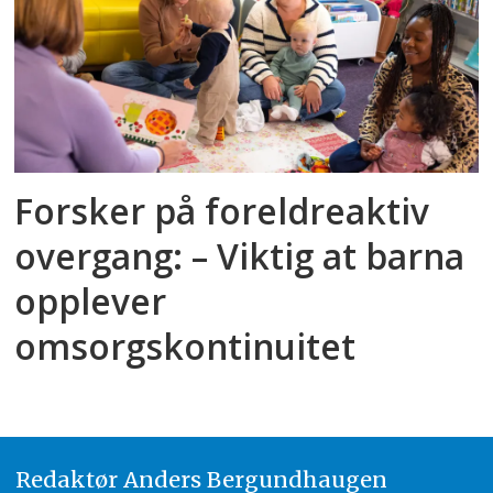
Forsker på foreldreaktiv
overgang: – Viktig at barna
opplever
omsorgskontinuitet
Redaktør
A
nders Bergundhaugen