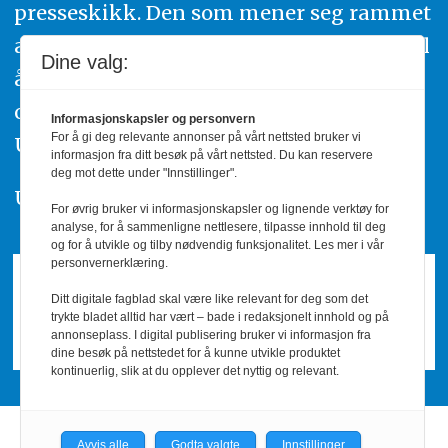
presseskikk. Den som mener seg rammet
av urettmessig publisering, oppfordres til
Dine valg:
å ta kontakt med redaksjonen. Du kan
også klage inn saker til Pressens Faglige
Informasjonskapsler og personvern
For å gi deg relevante annonser på vårt nettsted bruker vi
Utvalg,
www.pfu.no
.
informasjon fra ditt besøk på vårt nettsted. Du kan reservere
deg mot dette under "Innstillinger".
Utgiver: PBL
For øvrig bruker vi informasjonskapsler og lignende verktøy for
analyse, for å sammenligne nettlesere, tilpasse innhold til deg
og for å utvikle og tilby nødvendig funksjonalitet. Les mer i vår
personvernerklæring.
Ditt digitale fagblad skal være like relevant for deg som det
trykte bladet alltid har vært – bade i redaksjonelt innhold og på
annonseplass. I digital publisering bruker vi informasjon fra
dine besøk på nettstedet for å kunne utvikle produktet
kontinuerlig, slik at du opplever det nyttig og relevant.
Avvis alle
Godta valgte
Innstillinger