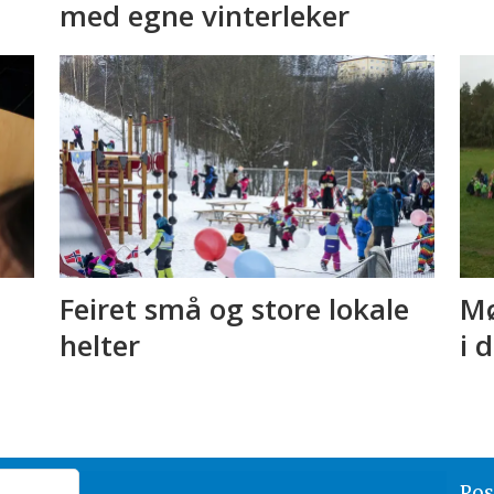
l
med egne vinterleker
Feiret små og store lokale
Mø
helter
i d
Pos