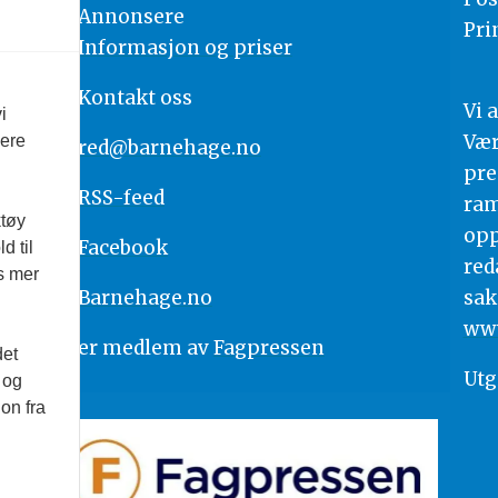
Annonsere
Pri
Informasjon og priser
Kontakt oss
Vi 
i
Vær
vere
red@barnehage.no
pre
RSS-feed
ram
ktøy
opp
Facebook
d til
red
es mer
Barnehage.no
sak
www
er medlem av
Fagpressen
det
Utg
 og
on fra