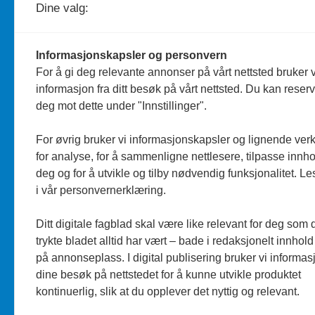
Dine valg:
Telefon: 959 19 193
Informasjonskapsler og personvern
Journalist
Silje Wiken Sandgrind
For å gi deg relevante annonser på vårt nettsted bruker v
informasjon fra ditt besøk på vårt nettsted. Du kan reser
Telefon: 755 53 856
deg mot dette under "Innstillinger".
Personvern/Cookies
For øvrig bruker vi informasjonskapsler og lignende ver
for analyse, for å sammenligne nettlesere, tilpasse innhol
deg og for å utvikle og tilby nødvendig funksjonalitet. L
i vår personvernerklæring.
Ditt digitale fagblad skal være like relevant for deg som 
trykte bladet alltid har vært – bade i redaksjonelt innhold
på annonseplass. I digital publisering bruker vi informasj
dine besøk på nettstedet for å kunne utvikle produktet
kontinuerlig, slik at du opplever det nyttig og relevant.