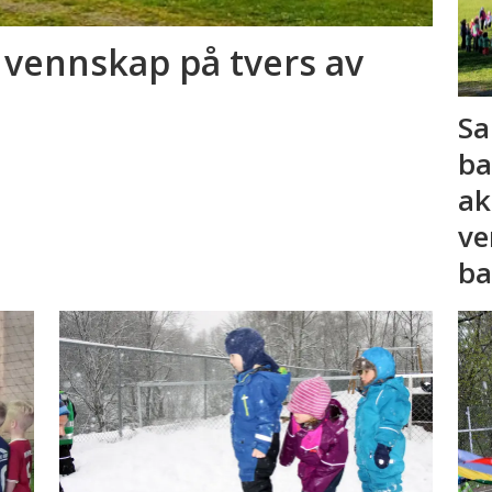
e vennskap på tvers av
Sa
ba
ak
ve
ba