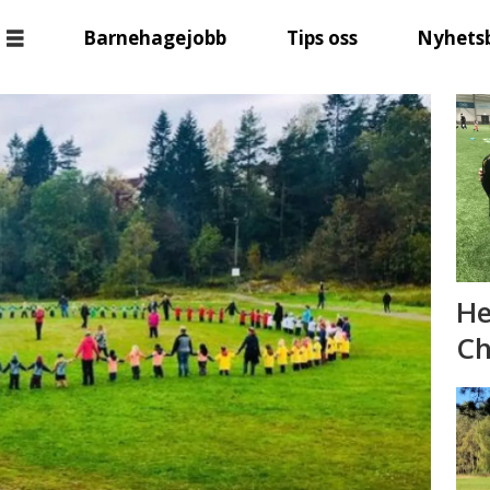
Barnehagejobb
Tips oss
Nyhets
He
Ch