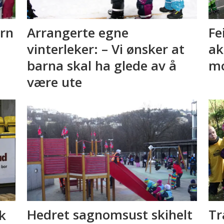
arn
Arrangerte egne
Fe
vinterleker: – Vi ønsker at
ak
barna skal ha glede av å
mo
være ute
k
Hedret sagnomsust skihelt
Tr