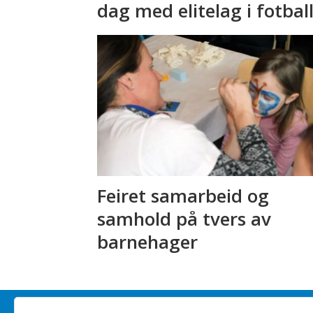
dag med elitelag i fotbal
Feiret samarbeid og
samhold på tvers av
barnehager
Redaktør
A
nders Bergundhaugen